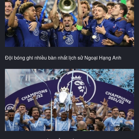
Jude Bellingham là cái tên đầu tiên trong top 10 cầu
thủ trẻ xuất sắc nhất thế giới, tiền vệ trung tâm người
Anh hiện đang thi đấu cho Real Madrid, là một tài
năng trẻ đầy hứa hẹn với nền tảng kỹ thuật toàn
diện. Anh sở hữu khả năng kiểm soát bóng tinh tế,
chuyền bóng xuất sắc và nhãn quan chiến thuật
nhạy bén. Những phẩm chất này giúp Bellingham có
Đội bóng ghi nhiều bàn nhất lịch sử Ngoại Hạng Anh
thể điều phối và kiểm soát nhịp độ trận đấu một cách
hiệu quả. Bellingham không chỉ biết cách tạo ra cơ
hội cho đồng đội mà còn biết tận dụng những
khoảnh khắc quan trọng để ghi bàn. Khả năng thi
đấu linh hoạt ở nhiều vị trí trong hàng tiền vệ giúp
anh trở thành một trong những cầu thủ đáng chú ý
nhất hiện nay.
Florian Wirtz (Đức, Bayer Leverkusen)
Florian Wirtz, cầu thủ tấn công đa năng của Bayer
Leverkusen, nổi bật với kỹ thuật cá nhân điêu luyện
và khả năng sáng tạo đột phá. Anh không chỉ là một