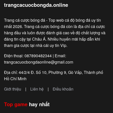
tượng của anh trong màu áo Barcelona đã ghi dấu
trangcacuocbongda.online
ấn sâu đậm, mang lại hy vọng lớn cho câu lạc bộ về
một tương lai tươi sáng. Với khả năng ghi bàn đa
Trang cá cược bóng đá - Top web cá độ bóng đá uy tín
dạng và sự nhạy bén trong việc chọn vị trí, Fati hứa
nhất 2026. Trang cá cược bóng đá còn là địa chỉ cá cược
hẹn sẽ tiếp tục phát triển và trở thành một trong
hàng đầu và luôn được đánh giá cao về độ chất lượng và
những ngôi sao hàng đầu.
đáng tin cậy tại Châu Á. Nhiều huyến mãi hấp dẫn khi
Jamal Musiala (Đức, Bayern Munich)
tham gia cược tại nhà cái uy tín Vip.
Điện thoại: 087890482344
|
Email:
trangcacuocbongdaonline@gmail.com
Địa chỉ: 44/2/4 Đ. Số 10, Phường 9, Gò Vấp, Thành phố
Hồ Chí Minh
Giới thiệu
|
Liên hệ
|
Điều khoản
Top game
hay nhất
Jamal Musiala (Đức, Bayern Munich)