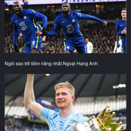
Anh nổi bật bởi sự tự tin và bản lĩnh thi đấu ấn
tượng, dù chỉ mới 19 tuổi. Là trụ cột quan trọng của
Barcelona và đội tuyển Tây Ban Nha, Pedri đã góp
công lớn vào thành công của Barcelona tại La Liga
và Euro 2024.
Sự tự tin và bản lĩnh thi đấu của Pedri khiến anh trở
thành một cầu thủ không thể thiếu trong đội hình của
Ngôi sao trẻ tiềm năng nhất Ngoại Hạng Anh
Barcelona và đội tuyển quốc gia Tây Ban Nha. Dù
còn rất trẻ, Pedri đã chứng tỏ mình là một tiền vệ tài
năng với khả năng sáng tạo và điều phối bóng xuất
sắc. Khả năng đọc trận đấu và đưa ra những quyết
định nhanh chóng, chính xác của anh là một điểm
mạnh quan trọng giúp Barcelona đạt được nhiều
thành công.
Ngoài ra, người hâm mộ bóng đá nếu yêu thích và
muốn biết thêm về các thông tin huấn luyện viên bạn