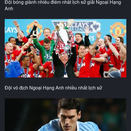
Đội bóng giành nhiều điểm nhất lịch sử giải Ngoại Hạng
tiền vệ tấn công xuất sắc mà còn có thể thi đấu hiệu
Anh
quả ở nhiều vị trí khác nhau trong hàng công. Wirtz
sở hữu khả năng dứt điểm sắc bén và những pha
bóng đột phá đầy bất ngờ, luôn tạo ra sự khác biệt
trong các trận đấu. Khả năng xử lý bóng tinh tế và
nhãn quan chiến thuật của anh giúp tạo ra nhiều cơ
hội nguy hiểm cho đội nhà.
Được mệnh danh là "Neuer Becken," Florian Wirtz
là niềm hy vọng mới cho hàng công của Leverkusen
và đội tuyển quốc gia Đức. Biệt danh này không chỉ
thể hiện sự ngưỡng mộ đối với tài năng của anh mà
Đội vô địch Ngoại Hạng Anh nhiều nhất lịch sử
còn đánh dấu sự kỳ vọng về một tương lai rực rỡ.
Wirtz đã chứng minh được tầm quan trọng của mình
trong đội hình Leverkusen, với những màn trình diễn
ấn tượng và khả năng ghi bàn đều đặn. Anh cũng là
một trong những cầu thủ trẻ được chú ý nhất trong