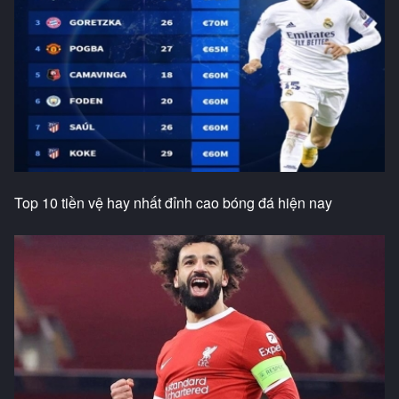
thủ trẻ triển vọng mà còn là một ngôi sao đang lên
của bóng đá Anh. Với tương lai rộng mở và tiềm
năng phát triển không giới hạn, Saka hứa hẹn sẽ
tiếp tục tỏa sáng và mang lại nhiều thành công cho
cả Arsenal và đội tuyển quốc gia.
Gavi (Tây Ban Nha, Barcelona)
Top 10 tiền vệ hay nhất đỉnh cao bóng đá hiện nay
Gavi (Tây Ban Nha, Barcelona)