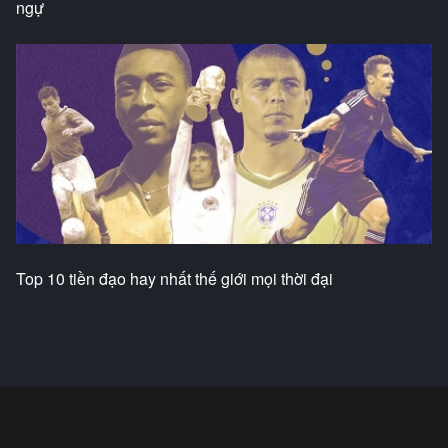
ngự
Ansu Fati, tiền đạo người Tây Ban Nha, là một tài
năng trẻ sáng giá của Barcelona. Anh sở hữu tốc độ
bứt phá nhanh như chớp, kỹ thuật cá nhân điêu
luyện và khả năng dứt điểm đa dạng. Những phẩm
chất này giúp Fati luôn là mối đe dọa lớn đối với
hàng thủ đối phương. Mặc dù gặp nhiều chấn
thương trong thời gian qua, Fati vẫn cho thấy tiềm
năng phát triển vô cùng to lớn mỗi khi anh trở lại sân
cỏ. Sự kiên cường và quyết tâm của Fati trong việc
vượt qua khó khăn và chấn thương đã chứng minh
Top 10 tiền đạo hay nhất thế giới mọi thời đại
anh là một cầu thủ có tinh thần chiến đấu mạnh mẽ
và lòng nhiệt huyết với bóng đá.
Được kỳ vọng sẽ trở thành một trong những tiền đạo
xuất sắc nhất thế giới trong tương lai, Ansu Fati tiếp
tục nhận được sự tin tưởng từ ban huấn luyện và
người hâm mộ Barcelona. Những màn trình diễn ấn