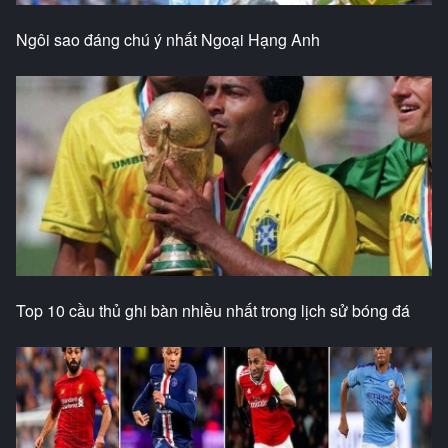
co thể truy cập vào
top 10 hlv xuất sắc nhất
thế giới
Ngôi sao đáng chú ý nhất Ngoại Hạng Anh
hiện nay để cập nhật các thông tin mới nhất về họ.
Các tin tức này được trang cá độ bóng đá tổng hợp
thật chi tiết và cụ thể.
Bukayo Saka (Anh, Arsenal)
Top 10 cầu thủ ghi bàn nhiều nhất trong lịch sử bóng đá
Bukayo Saka (Anh, Arsenal)
Bukayo Saka, cầu thủ chạy cánh người Anh, là một