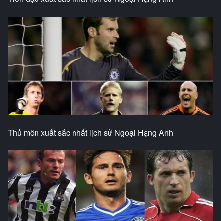
Xu hướng này còn được thúc đẩy bởi sự tiến bộ của
công nghệ và
tin thể thao
, giúp các cầu thủ trẻ có
điều kiện tối ưu để phát triển thể lực, kỹ thuật và tâm
lý. Việc các câu lạc bộ lớn đầu tư mạnh mẽ vào hệ
thống đào tạo trẻ và chính sách chuyển nhượng hợp
lý đã tạo ra nhiều cơ hội cho những tài năng trẻ tỏa
sáng. Các cầu thủ trẻ không chỉ có cơ hội thi đấu tại
các giải đấu hàng đầu mà còn được kỳ vọng trở
thành biểu tượng mới, kế thừa và phát huy di sản
Thủ môn xuất sắc nhất lịch sử Ngoại Hạng Anh
của những cầu thủ huyền thoại trước đó. Sự xuất
hiện của những ngôi sao trẻ như Jude Bellingham,
Pedri, và Ansu Fati là minh chứng rõ ràng cho sự
chuyển đổi này, mang lại niềm hy vọng và hứa hẹn
về một thế hệ cầu thủ xuất sắc trong tương lai.
Danh sách top 10 cầu thủ trẻ
xuất sắc nhất thế giới