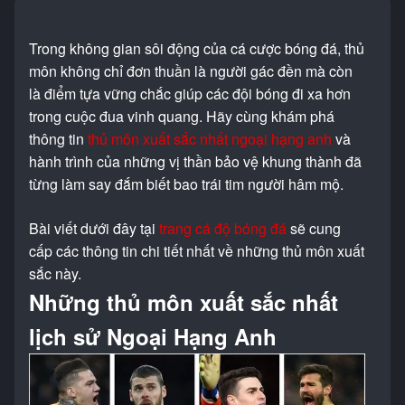
Trong không gian sôi động của cá cược bóng đá, thủ
môn không chỉ đơn thuần là người gác đền mà còn
là điểm tựa vững chắc giúp các đội bóng đi xa hơn
trong cuộc đua vinh quang. Hãy cùng khám phá
thông tin
thủ môn xuất sắc nhất ngoại hạng anh
và
hành trình của những vị thần bảo vệ khung thành đã
từng làm say đắm biết bao trái tim người hâm mộ.
Bài viết dưới đây tại
trang cá độ bóng đá
sẽ cung
cấp các thông tin chi tiết nhất về những thủ môn xuất
sắc này.
Những thủ môn xuất sắc nhất
lịch sử Ngoại Hạng Anh