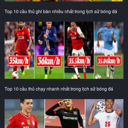
Top 10 cầu thủ ghi bàn nhiều nhất trong lịch sử bóng đá
Alisson Becker: "Tân binh xuất sắc" của Liverpool
Alisson Becker đã nhanh chóng gây ấn tượng với
người hâm mộ Liverpool từ khi gia nhập đội bóng
vào năm 2018. Với khả năng cản phá vượt trội và sự
tự tin tuyệt đối, Alisson đã giúp Liverpool trở lại đỉnh
cao bóng đá châu Âu và Ngoại Hạng Anh. Ông là
một phần quan trọng trong chiến thắng Champions
League 2019 và vô địch Ngoại Hạng Anh của
Liverpool.
Top 10 cầu thủ chạy nhanh nhất trong lịch sử bóng đá
Nếu bạn là một phan hâm mộ bóng đá tại giải đấu
gianh giá này hãy tìm hiểu thêm thông tin
những kỉ lục vĩ đại trong ngoại hạng anh
đã được
trang chúng tôi cung cấp chi tiết nhất.
Những pha cứu thua kinh điển