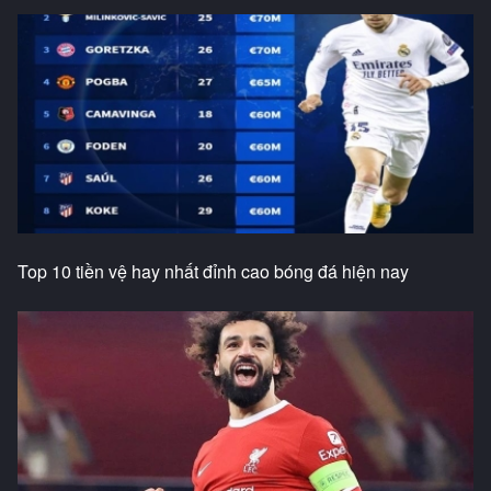
của những bàn thắng mà còn với những pha cứu
thua kinh điển từ những thủ môn vĩ đại. Những
khoảnh khắc này không chỉ làm cho các đội bóng
được cổ vũ hơn mà còn tạo ra những hình ảnh đáng
nhớ trong lòng người hâm mộ khắp nơi.
Pha cứu thua của Peter Schmeichel
Peter Schmeichel, thủ môn huyền thoại của
Manchester United, đã có không ít những pha cản
phá ngoạn mục. Một trong những pha cứu thua đáng
nhớ nhất của ông là trong trận gặp Newcastle vào
Top 10 tiền vệ hay nhất đỉnh cao bóng đá hiện nay
năm 1996. Trong tình huống này, Schmeichel đã bay
người hóa giải một cú sút cận thành của đối phương,
ngăn chặn một bàn thắng rõ ràng. Điều này không
chỉ giúp Manchester United giành chiến thắng mà
còn thể hiện sự xuất sắc của Schmeichel trong việc
đảm bảo an toàn cho khung thành đội bóng.
David Seaman và các pha cứu thua siêu