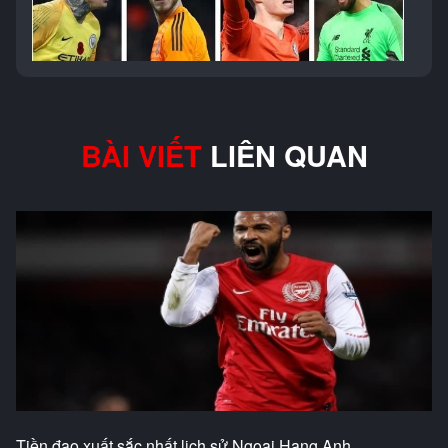
BÀI VIẾT
LIÊN QUAN
Những thủ môn xuất sắc nhất lịch sử Ngoại Hạng
Anh
Ngoại Hạng Anh là sân chơi của những danh thủ
bậc nhất thế giới, và vai trò của thủ môn luôn là một
phần không thể thiếu trong mỗi đội hình. Họ không
chỉ là những người gác đền bảo vệ khung thành mà
còn là những người hùng, những người đã ghi dấu
ấn sâu đậm trong lòng người hâm mộ bóng đá. Dưới
Tiền đạo xuất sắc nhất lịch sử Ngoại Hạng Anh