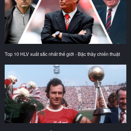
hạng khi anh bay người đón bóng bật ra từ cú đá
phạt đền, ngăn chặn khung thành Arsenal bị xuyên
thủng. Điều này đã giữ vững hy vọng chiến thắng
cho Arsenal và khiến Seaman được ngợi khen rộng
rãi về khả năng phản xạ và bình tĩnh của mình trong
những tình huống khó khăn.
Petr Čech và khả năng đá phạt đền siêu
Top 10 HLV xuất sắc nhất thế giới - Bậc thầy chiến thuật
đẳng
Petr Čech, người gác đền vĩ đại của Chelsea, cũng
để lại dấu ấn sâu sắc với những pha cứu thua đặc
biệt từ các cú đá phạt đền. Trong nhiều trận đấu
quan trọng, Čech đã tỏ ra bất khả chiến bại khi liên
tiếp cản phá các cú đá phạt đền từ các đối thủ khó
tính như trong trận chung kết Champions League
2012. Khả năng này không chỉ giúp Chelsea bảo vệ
khung thành mà còn mang đến cho Čech danh tiếng
là một trong những thủ môn xuất sắc nhất thế giới.
Sự ấn tượng của các pha cứu thua