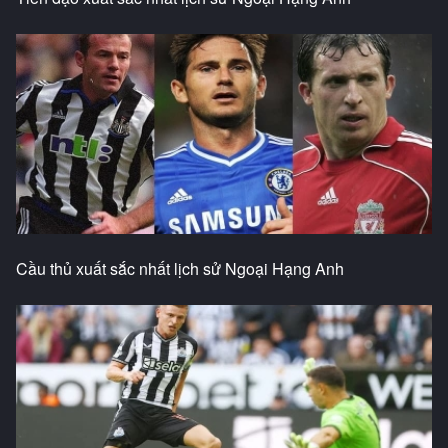
đây chuyên mục
tin thể thao
cung cấp là những
chân dung về những thủ môn xuất sắc nhất lịch sử
Ngoại Hạng Anh, từ những huyền thoại đến những
tân binh nổi bật.
Peter Schmeichel: Huyền thoại "bất tử"
Cầu thủ xuất sắc nhất lịch sử Ngoại Hạng Anh
Peter Schmeichel: Huyền thoại "bất tử"