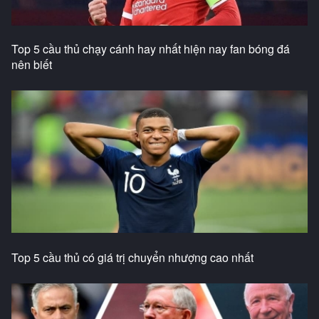
hạng
Top 5 cầu thủ chạy cánh hay nhất hiện nay fan bóng đá
nên biết
David Seaman và các pha cứu thua siêu hạng
David Seaman, thủ môn vĩ đại của Arsenal, cũng
Top 5 cầu thủ có giá trị chuyển nhượng cao nhất
không kém phần ấn tượng với những pha cứu thua
xuất sắc. Trong trận đấu gặp Sheffield United vào
năm 2003, Seaman đã có một pha cản phá siêu