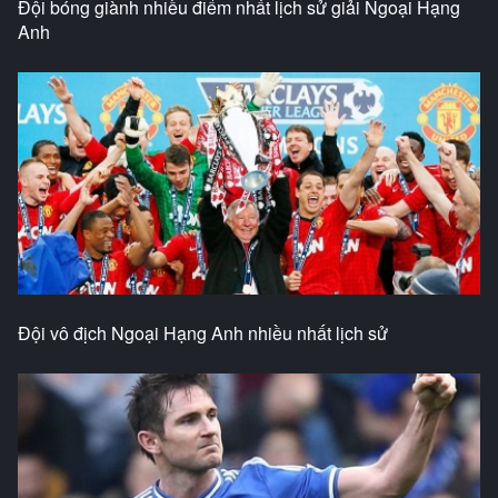
Vị thế:
Số lần ra sân càng nhiều càng cho thấy khả
Đội bóng giành nhiều điểm nhất lịch sử giải Ngoại Hạng
năng, sự chuyên nghiệp và đóng góp của cầu thủ
Anh
đối với đội bóng và giải đấu.
Tầm ảnh hưởng:
Họ là những hình mẫu lý tưởng,
truyền cảm hứng cho thế hệ cầu thủ trẻ noi theo và
phấn đấu.
Cầu thủ ra sân nhiều nhất không chỉ là những con
số thống kê khô khan, mà còn là minh chứng cho sự
cống hiến, đam mê và tinh thần thi đấu phi thường.
Họ là những huyền thoại, những biểu tượng cho giá
trị cao đẹp của thể thao - nơi đề cao tinh thần đồng
đội, ý chí kiên cường và niềm đam mê mãnh liệt.
Đội vô địch Ngoại Hạng Anh nhiều nhất lịch sử
Gareth Barry - Cầu thủ ra sân
nhiều nhất lịch sử NHA
Gareth Barry - Cầu thủ ra sân nhiều nhất lịch sử