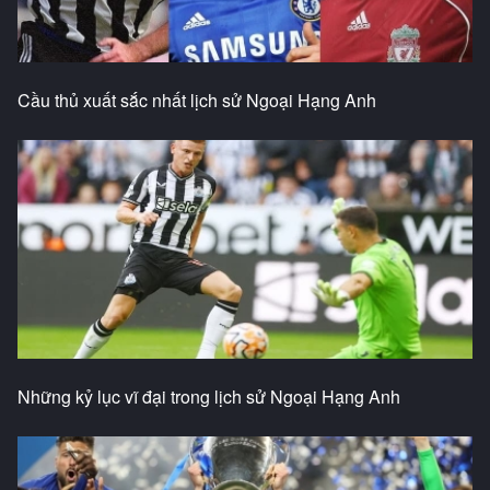
đấu đỉnh cao nhất hành tinh.
Góp phần vào thành công của tập thể
Cầu thủ xuất sắc nhất lịch sử Ngoại Hạng Anh
Góp phần vào thành công của tập thể
Mỗi vị trí trên sân cỏ đều đóng vai trò quan trọng, và
những cầu thủ ra sân nhiều nhất thường là những trụ
cột không thể thiếu của đội bóng. Họ là những mắt
xích quan trọng trong cỗ máy chiến thuật, là người
dẫn dắt lối chơi và truyền lửa cho đồng đội.
Trụ cột:
Với kinh nghiệm dày dặn, bản lĩnh thi đấu
cao và khả năng chuyên môn vượt trội, họ là điểm
tựa tinh thần cho các đồng đội trẻ.
Những kỷ lục vĩ đại trong lịch sử Ngoại Hạng Anh
Dẫn dắt lối chơi:
Họ là những nhạc trưởng trên sân
cỏ, điều phối nhịp điệu trận đấu và tạo ra những cơ
hội ghi bàn.
Truyền lửa:
Niềm đam mê, tinh thần thi đấu quả