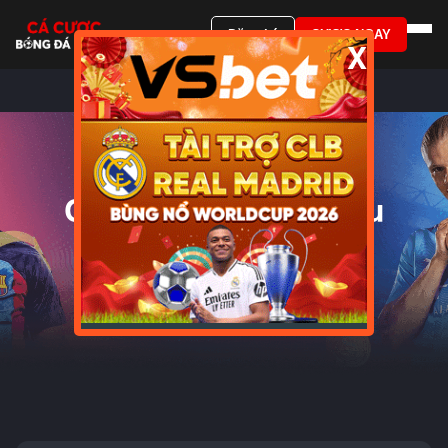
Đăng ký
CƯỢC NGAY
X
Cầu thủ ra sân nhiều
nhất lịch sử Ngoại
Hạng Anh