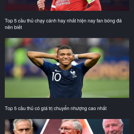
và những đóng góp thầm lặng cho đội bóng. Milner
sở hữu nền tảng thể lực sung mãn và khả năng di
chuyển rộng khắp sân đấu, giúp anh dễ dàng thích
Top 5 cầu thủ chạy cánh hay nhất hiện nay fan bóng đá
nên biết
nghi với nhiều vị trí khác nhau trên sân cỏ. Suốt sự
nghiệp, Milner đã từng thi đấu ở vị trí hậu vệ biên,
tiền vệ trung tâm, tiền vệ cánh và thậm chí là tiền
đạo. Khả năng chuyền bóng tốt, tầm nhìn chiến thuật
và tinh thần thi đấu đồng đội cao giúp Milner trở
thành mắt xích quan trọng trong lối chơi của bất kỳ
đội bóng nào anh khoác áo.
Ryan Giggs - Huyền thoại "cánh trái ma
thuật" của MU
Top 5 cầu thủ có giá trị chuyển nhượng cao nhất
Ryan Giggs - Huyền thoại "cánh trái ma thuật" của
MU
Ryan Giggs - cái tên không thể bỏ qua khi nhắc đến