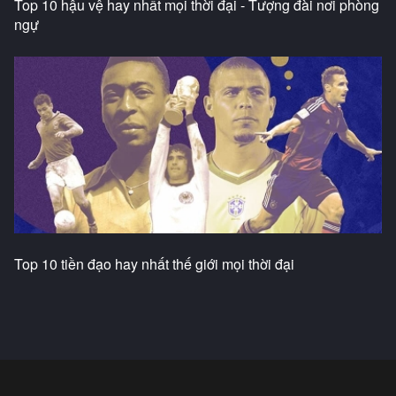
Top 10 hậu vệ hay nhất mọi thời đại - Tượng đài nơi phòng
mực" của Chelsea
ngự
Frank Lampard - "Người đội trưởng mẫu mực" của
Chelsea
Frank Lampard - cái tên gắn liền với đội bóng
Chelsea và được mệnh danh là "người đội trưởng
mẫu mực" của Ngoại Hạng Anh. 609 lần ra sân
trong suốt 13 mùa giải, Lampard đã ghi dấu ấn bằng
khả năng ghi bàn bùng nổ, tầm nhìn chiến thuật độc
đáo và tinh thần thi đấu quả cảm. Khác với những
Top 10 tiền đạo hay nhất thế giới mọi thời đại
tiền vệ trung tâm thông thường, Lampard sở hữu khả
năng ghi bàn ấn tượng. 211 bàn thắng trong màu áo
Chelsea đã giúp anh trở thành cầu thủ ghi bàn nhiều
nhất mọi thời đại cho đội bóng. Bên cạnh khả năng
ghi bàn, Lampard còn là một nhà kiến tạo xuất sắc.
177 pha kiến tạo trong Ngoại Hạng Anh đã giúp anh