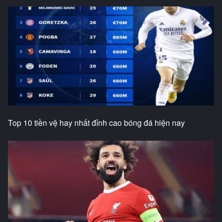
Bên cạnh Gareth Barry với kỷ lục 653 lần ra sân,
bảng xếp hạng cầu thủ ra sân nhiều nhất Ngoại
Hạng Anh còn ghi nhận những huyền thoại khác với
số lần ra sân đầy ấn tượng mà bạn không thể bỏ
qua:
James Milner - Huyền thoại thầm lặng của
Ngoại Hạng Anh
James Milner - Huyền thoại thầm lặng của Ngoại
Top 10 tiền vệ hay nhất đỉnh cao bóng đá hiện nay
Hạng Anh
James Milner - cái tên không thể bỏ qua khi nhắc
đến những cầu thủ đa năng, bền bỉ và chuyên
nghiệp nhất trong lịch sử Ngoại Hạng Anh. Với 634
lần ra sân (tính đến tháng 7/2024) cho 5 đội bóng
khác nhau, Milner đã ghi dấu ấn sâu đậm bằng khả
năng thích nghi đa dạng, tinh thần thi đấu fair-play