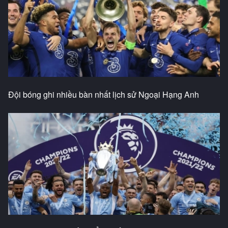
cảm của họ lan tỏa đến từng thành viên trong đội,
tạo nên tinh thần đoàn kết và quyết tâm chiến thắng.
Số lần ra sân nhiều đồng nghĩa với việc họ có nhiều
cơ hội thi đấu, tích lũy kinh nghiệm và khẳng định
bản thân. Nhờ đó, họ có thể đóng góp nhiều hơn cho
đội bóng ảnh hưởng đến thành tich và
kết quả bóng đá
đội bóng, dẫn dắt tập thể đến
Đội bóng ghi nhiều bàn nhất lịch sử Ngoại Hạng Anh
những chiến thắng và thành công vang dội.
Kỷ lục và dấu ấn cá nhân
Số lần ra sân là một kỷ lục cá nhân đáng tự hào, thể
hiện vị thế và tầm ảnh hưởng của cầu thủ đối với
soi kèo
trận đấu và lịch sử giải đấu. Cầu thủ ra sân
nhiều nhất xứng đáng được vinh danh như những
huyền thoại của Ngoại Hạng Anh.
Kỷ lục:
Mỗi lần ra sân là một dấu mốc quan trọng,
góp phần vào "bộ sưu tập" thành tích cá nhân của
cầu thủ.