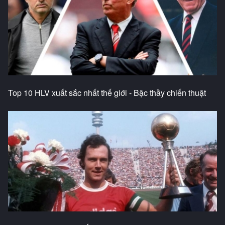
huyền thoại của Manchester United và Ngoại Hạng
Anh. 632 lần ra sân trong suốt 22 mùa giải, Giggs đã
ghi dấu ấn sâu đậm bằng tài năng thiên bẩm, tinh
thần thi đấu quả cảm và lòng trung thành tuyệt đối
với đội bóng. Nổi tiếng với khả năng rê bóng lắt léo,
tốc độ bứt phá cùng những pha chuyền bóng tinh tế,
Giggs là một cánh trái ma thuật, gieo rắc kinh hoàng.
Top 10 HLV xuất sắc nhất thế giới - Bậc thầy chiến thuật
Những pha kiến tạo đẳng cấp của Giggs đã tạo cơ
hội cho đồng đội ghi vô số bàn thắng đẹp mắt, góp
phần vào thành công vang dội của Manchester
United. Khác với nhiều cầu thủ hiện đại, Giggs chỉ
khoác áo duy nhất một đội bóng trong suốt sự
nghiệp thi đấu chuyên nghiệp. 22 năm gắn bó với
Manchester United, Giggs đã trở thành biểu tượng
cho lòng trung thành, tình yêu và sự cống hiến dành
cho đội bóng.
Frank Lampard - "Người đội trưởng mẫu