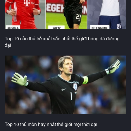
Lòng cống hiến:
Barry luôn thi đấu với tinh thần
trách nhiệm cao, đặt lợi ích của tập thể lên trên bản
thân.
Di sản của huyền thoại Gareth Barry
Gareth Barry là biểu tượng cho sự cống hiến, đam
mê và tinh thần thi đấu cao đẹp tại Ngoại Hạng Anh.
Top 10 cầu thủ trẻ xuất sắc nhất thế giới bóng đá đương
đại
Anh là nguồn cảm hứng cho thế hệ cầu thủ trẻ noi
theo và phấn đấu những trận đấu có sựu góp mặt
của anh ít nhiều ảnh hưởng đến tỷ lệ
kèo nhà cái
của trận đấu đó. Dù đã giải nghệ, Barry vẫn luôn
được NHM Ngoại Hạng Anh dành cho sự ngưỡng
mộ và trân trọng. Anh thường được xuất hiện trên
các kênh tin tức thể thao và xứng đáng được vinh
danh như một trong những huyền thoại của giải đấu
danh giá nhất hành tinh.
Những cái tên khác nằm trong
top cầu thủ ra sân nhiều nhất
Top 10 thủ môn hay nhất thế giới mọi thời đại