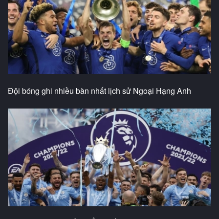
hâm mộ tham gia
soi kèo
các trận đấu của giải đấu
này, những trận cầu đỉnh cao sẽ tiếp tục được viết
nên trên sân cỏ Ngoại Hạng Anh.
Điểm tên các đội vô địch Ngoại
Hạng Anh nhiều nhất lịch sử
Kể từ khi thành lập vào năm 1992, Ngoại Hạng Anh
đã chứng kiến sự lên ngôi của nhiều đội bóng,
Đội bóng ghi nhiều bàn nhất lịch sử Ngoại Hạng Anh
nhưng chỉ có một số cái tên thực sự ghi dấu ấn với
số lần vô địch ấn tượng. Hãy cùng điểm qua top đội
vô địch Ngoại Hạng Anh nhiều nhất lịch sử, cùng
những thông tin chi tiết về hành trình vinh quang của
họ.
Manchester United - Quỷ Đỏ thống trị