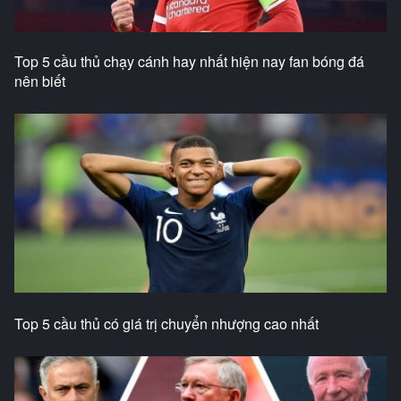
Top 5 cầu thủ chạy cánh hay nhất hiện nay fan bóng đá
nên biết
Arsenal - Pháo thủ thành London
Arsenal từng là một thế lực thống trị Ngoại Hạng
Anh trong thập niên 1930 và 2000. Với 13 lần vô
địch, họ là đội bóng nhiều thành tích thứ ba trong
lịch sử giải đấu.
Hành trình đến với vinh quang của Arsenal bắt đầu
từ mùa giải 1930/31. Kể từ đó, họ liên tục gặt hái
Top 5 cầu thủ có giá trị chuyển nhượng cao nhất
thành công với những chức vô địch vào các mùa
giải: 1931/32, 1932/33, 1933/34, 1934/35, 1937/38,
1947/48, 1952/53, 1970/71, 1986/87, 1989/90,
1997/98, 2001/02, 2003/04.