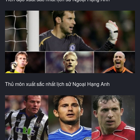
siêu sao hàng đầu. Giải đấu sở hữu lượng khán giả
theo dõi đông đảo, bản quyền truyền hình được bán
đi khắp các quốc gia, góp phần tạo nên nguồn thu
khổng lồ cho các CLB tham dự.
Cái nôi của những huyền thoại
Hơn 3 thập kỷ qua, Ngoại Hạng Anh đã chứng kiến
sự lên ngôi của những đội bóng vĩ đại, những trận
cầu kinh điển và những huyền thoại bóng đá bất hủ.
Nơi đây là bệ phóng cho những tài năng trẻ tỏa
sáng, khẳng định vị thế trên bản đồ bóng đá thế giới.
Thủ môn xuất sắc nhất lịch sử Ngoại Hạng Anh
Lịch sử hào hùng với những kỷ lục