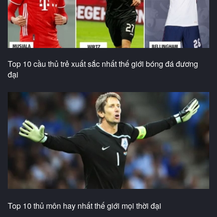
đăng quang Ngoại Hạng Anh, gần nhất là vào mùa
giải 2021/22.
Thành công của City đến từ lối chơi tiki-taka đẹp
mắt, sự đầu tư khổng lồ vào lực lượng cầu thủ và
Top 10 cầu thủ trẻ xuất sắc nhất thế giới bóng đá đương
dàn huấn luyện viên xuất sắc như Pep Guardiola.
đại
Họ sở hữu những ngôi sao hàng đầu thế giới như
Kevin De Bruyne, Raheem Sterling, David Silva,
Phil Foden,...
Chelsea - Bầy chim xanh thành London
Chelsea là một trong những đội bóng luôn nằm
trong top của
bảng xếp hạng bóng đá
và thành công
nhất trong lịch sử Ngoại Hạng Anh với 6 lần đăng
quang. Họ được mệnh danh là "The Blues" - Bầy
chim xanh thành London, luôn là một thế lực đáng
gờm trong giải đấu.
Top 10 thủ môn hay nhất thế giới mọi thời đại