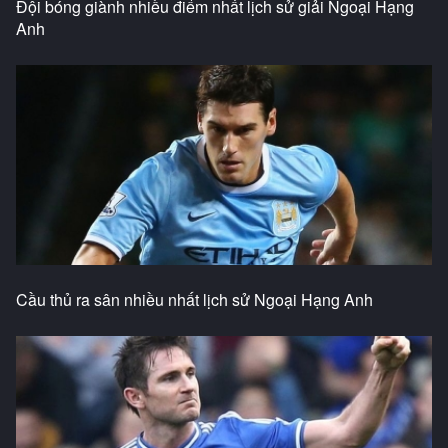
Đội bóng giành nhiều điểm nhất lịch sử giải Ngoại Hạng
Anh
Manchester United - Quỷ Đỏ thống trị
Nhắc đến Ngoại Hạng Anh, không thể không nhắc
đến Manchester United, đội bóng được mệnh danh
là "Quỷ Đỏ". Với 20 lần đăng quang, United là nhà
vô địch vĩ đại nhất trong lịch sử giải đấu. Hành trình
thống trị của họ gắn liền với tên tuổi của Sir Alex
Cầu thủ ra sân nhiều nhất lịch sử Ngoại Hạng Anh
Ferguson, vị huấn luyện viên huyền thoại đã dẫn dắt
đội bóng gặt hái vô số thành công trong suốt 27 năm
cầm quân.
Bắt đầu từ mùa giải 1992/93, United liên tiếp 3 lần