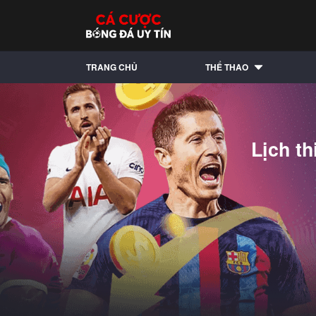
TRANG CHỦ
THỂ THAO
Lịch t