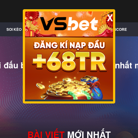
X
SOI KÈO
KÈO NHÀ CÁI
LIVESCORE
hi đấu bóng đá - Xem LTĐ mới nhất m
đấu
BÀI VIẾT
MỚI NHẤT