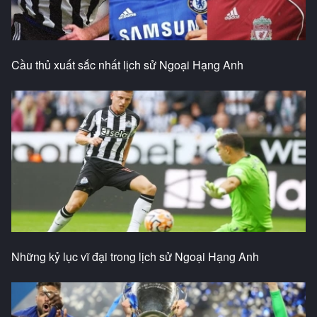
Liverpool
Số điểm:
1965 điểm
Thành lập:
1892
Cầu thủ xuất sắc nhất lịch sử Ngoại Hạng Anh
Sân nhà:
Anfield
Danh hiệu Ngoại Hạng Anh:
20 lần vô địch (tính
đến mùa giải 2022-2023)
Liverpool là một trong những đội giành nhiều điểm
nhất lịch sử Ngoại Hạng Anh và thành công nhất
của bóng đá Anh. Dưới sự dẫn dắt của HLV Jürgen
Klopp, Liverpool đã giành chức vô địch Ngoại Hạng
Anh vào mùa giải 2019-2020, kết thúc 30 năm chờ
đợi danh hiệu quốc nội. Mùa giải 2018-2019,
Liverpool cũng giành được chức vô địch Champions
League, củng cố thêm vị thế của mình tại bóng đá
Những kỷ lục vĩ đại trong lịch sử Ngoại Hạng Anh
châu Âu và thế giới.
Arsenal
Số điểm:
1904 điểm