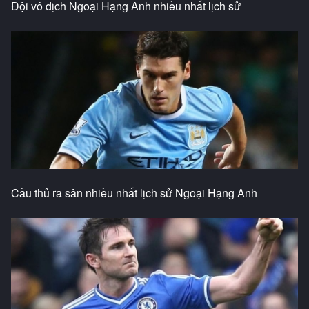
Thành lập:
1905
Đội vô địch Ngoại Hạng Anh nhiều nhất lịch sử
Sân nhà:
Stamford Bridge
Danh hiệu Ngoại Hạng Anh:
6 lần vô địch (tính
đến mùa giải 2022-2023)
Chelsea đã trở thành một trong những đội giành
nhiều điểm nhất lịch sử Ngoại Hạng Anh trong
những năm gần đây. Dưới sự dẫn dắt của các HLV
như José Mourinho, Carlo Ancelotti, và Thomas
Tuchel, Chelsea đã giành nhiều danh hiệu quan
trọng, bao gồm cả Ngoại Hạng Anh và UEFA
Champions League. Mùa giải 2004-2005, Chelsea
Cầu thủ ra sân nhiều nhất lịch sử Ngoại Hạng Anh
của José Mourinho đã giành chức vô địch Ngoại
Hạng Anh với một mùa giải thành công và có 95
điểm. Giải đấu sắp diễn ra mùa giải mới, bạn có thể
click để xem lịch thi đấu, bảng xếp hạng mới nhất.
Cách thức tính điểm khi thi đấu
giải đấu Ngoại Hạng Anh