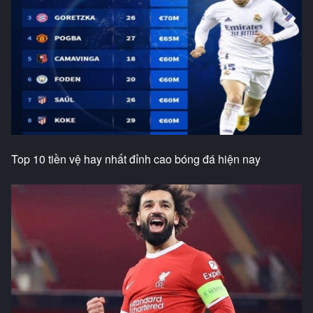
Liverpool
Kết quả:
Manchester City thắng 2-1
Điểm:
Manchester City nhận 3 điểm, Liverpool nhận
0 điểm.
Trận đấu diễn ra giữa hai đội Arsenal vs Manchester
United
Kết quả:
Hòa 1-1
Điểm:
Arsenal nhận 1 điểm, Manchester United
nhận 1 điểm.
Top 10 tiền vệ hay nhất đỉnh cao bóng đá hiện nay
Những quy định và tiêu chí trên đảm bảo rằng hệ
thống xếp hạng của Ngoại Hạng Anh là công bằng
và rõ ràng, giúp tạo ra một giải đấu cạnh tranh và
hấp dẫn cho người hâm mộ. Bên cạnh đó giải đấu
này còn tạo ra rất nhiều kỷ lục cũng như thành tích
nổi bật như
cầu thủ ghi nhiều bàn nhất ngoại hạng anh
đây là
một yếu tố rất nhiều người quan tâm và tìm kiếm.
Điều gì giúp giải Ngoại Hạng