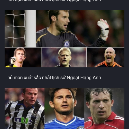
Số điểm:
2078 điểm
Thành lập:
1878 (với tên gọi đầu tiên là Newton
Heath LYR, đổi thành Manchester United năm 1902)
Sân nhà:
Old Trafford
Danh hiệu Ngoại Hạng Anh:
20 lần vô địch (tính
đến mùa giải 2022-2023)
Manchester United là một trong những đội giành
nhiều điểm nhất lịch sử Ngoại Hạng Anh. Dưới sự
dẫn dắt của Sir Alex Ferguson, đội bóng đã giành
nhiều danh hiệu lớn và thiết lập nhiều kỷ lục trong
Ngoại Hạng Anh. Mùa giải 1998-1999, Manchester
Thủ môn xuất sắc nhất lịch sử Ngoại Hạng Anh
United giành cú ăn ba vĩ đại (Ngoại Hạng Anh, FA
Cup và UEFA Champions League), và hiện tại đội
bóng vẫn là một trong những đội bóng có điểm số
cao nhất trong lịch sử giải đấu.
Liverpool