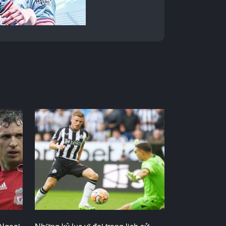
iải hạng Nhất của Liên đoàn bóng đá
ế giới. Với sự góp mặt của các câu lạc
đã chứng kiến những cuộc đối đầu kịch
 sự cạnh tranh vị trí khốc liệt.