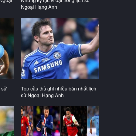
 Ngoại
Những kỷ lục vĩ đại trong lịch sử
 Hạng Anh
Ngoại Hạng Anh
hắng của đội qua các mùa giải là yếu tố
thủ trên sân. Tuy nhiên, chỉ số này chỉ
h sử
Top cầu thủ ghi nhiều bàn nhất lịch
sử Ngoại Hạng Anh