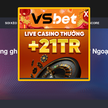
X
SOI KÈO
KÈO NHÀ CÁI
LIVESCORE
ng ghi nhiều bàn nhất lịch sử Ngo
Anh