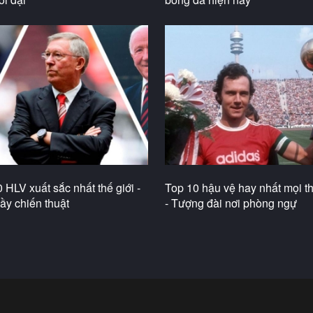
 HLV xuất sắc nhất thế giới -
Top 10 hậu vệ hay nhất mọi th
ầy chiến thuật
- Tượng đài nơi phòng ngự