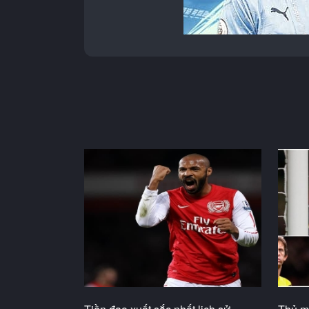
Theo thông tin mà trang
xoilac
có được th
Anh. Kể từ đó, giải đấu đã phát triển mạn
bộ hàng đầu như Manchester United, Live
tính và những màn trình diễn đỉnh cao. 