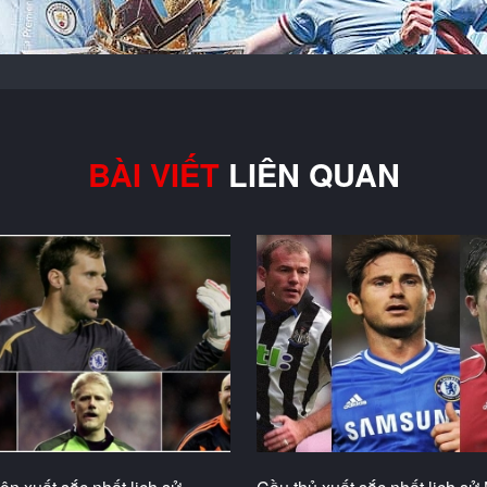
BÀI VIẾT
LIÊN QUAN
Sơ lược về lịch sử giải đấu bóng đá Ngoại Hạng Anh
ì Ngoại Hạng Anh được thành lập vào năm 1992, thay thế cho g
h mẽ, thu hút sự chú ý của hàng triệu người hâm mộ trên toàn th
rpool, Arsenal, Chelsea, và Manchester City, Ngoại Hạng Anh 
Nhờ vậy mà
bảng xếp hạng bóng đá
của giải luôn chứng kiến nhiều