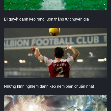
Việc tìm hiểu ý nghĩa các con số trong lô đề không
chỉ giúp người chơi thỏa mãn niềm tin cá nhân mà
còn hỗ trợ phần nào trong việc chọn số cá cược. Tuy
Bí quyết đánh kèo rung luôn thắng từ chuyên gia
nhiên, yếu tố may rủi luôn tồn tại, vì vậy cần kết hợp
với các
mẹo cá cược
an toàn và có trách nhiệm. Hãy
là người chơi thông minh, khai thác tri thức để phục
vụ tốt nhất cho mục tiêu chiến thắng của bạn.
Những kinh nghiệm đánh kèo ném biên chuẩn nhất