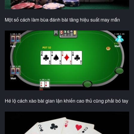
về 07, mai dễ về 70” giúp hình thành lối chơi theo
chu kỳ, đầu hoặc đuôi số.
Một số cách làm bùa đánh bài tăng hiệu suất may mắn
Ý nghĩa các con số trong lô đề qua giấc
mơ
Trong thế giới lô đề, giấc mơ thường được xem là
“mật mã” tiềm thức dẫn đến những con số may mắn.
Mỗi hình ảnh trong mơ từ rắn, người chết, đến nước
lũ, cưới hỏi,… đều có thể gắn với một hoặc nhiều
con số cụ thể. Người chơi thường dùng sổ mơ để tra
cứu, tìm số đánh phù hợp với giấc mơ vừa trải qua.
Đây là cách chơi kết hợp giữa tâm linh và kinh
nghiệm dân gian, được nhiều người tin tưởng.
Lưu ý khi áp dụng ý nghĩa các
Hé lộ cách xào bài gian lận khiến cao thủ cũng phải bó tay
con số trong lô đề