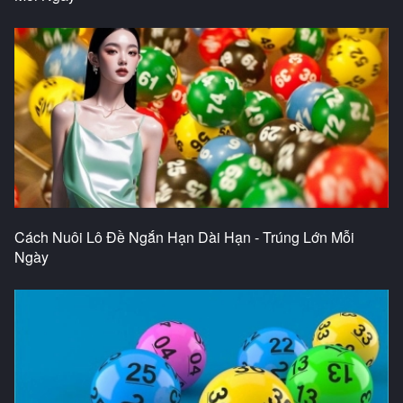
Giải mã ý nghĩa các con số trong lô đề được áp dụng
nhiều
Việc giải mã ý nghĩa các con số trong lô đề không
chỉ dựa trên cảm tính mà còn có những phương
Cách Nuôi Lô Đề Ngắn Hạn Dài Hạn - Trúng Lớn Mỗi
pháp phân tích rõ ràng, phân chia theo nhóm để dễ
Ngày
hiểu và áp dụng trong thực tế. Dưới đây là những
nhóm phổ biến thường được người chơi ở
cf68
sử
dụng nhiều nhất hiện nay:
Số đơn lẻ và ý nghĩa phong thủy
Trong dân gian, mỗi con số không chỉ là ký hiệu toán
học mà còn mang theo những ý nghĩa biểu tượng