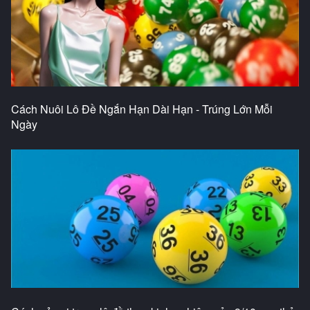
không tiếp tục giao chiến → bị xử thua ngay lập tức.
Một con gà bị thương nặng, chết hoặc không còn
khả năng đứng dậy tiếp tục chiến đấu → xử thua kỹ
thuật.
Nếu sau thời gian quy định, cả hai chiến kê đều
không phân được thắng bại (không bỏ chạy, không
bị thương chí mạng), trọng tài sẽ công bố kết quả
Cách Nuôi Lô Đề Ngắn Hạn Dài Hạn - Trúng Lớn Mỗi
hòa. Trong trường hợp này, người cược cửa hòa sẽ
Ngày
được trả thưởng theo tỷ lệ cao nhất.
Cách chơi đá gà Thomo dễ dàng
Để tham gia cá cược một cách dễ dàng và hiệu quả,
người chơi thực hiện đúng các bước cơ bản trong
cách chơi đá gà Thomo dưới đây:
Bước 1: Truy cập vào nhà cái uy tín có đá gà Thomo
và đăng ký tài khoản cá cược. Chọn những nền tảng
cá cược trực tuyến nổi tiếng như
FB88
, SV388,
VN138 hoặc các cổng game chuyên về đá gà.
Bước 2: Tại trang chủ, chọn nạp tiền vào tài khoản.