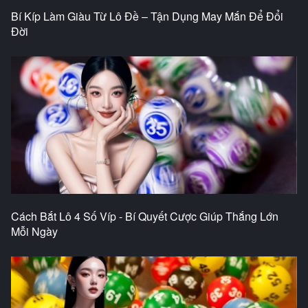
Bí Kíp Làm Giàu Từ Lô Đề – Tận Dụng May Mắn Để Đổi
Đời
Cách chơi đá gà Thomo chi tiết từ A đến Z cho
người mới
Để hiểu rõ cách chơi đá gà Thomo, người mới cần
nắm rõ luật chơi cơ bản và cách thức tham gia đặt
cược như sau:
Cách Bắt Lô 4 Số Víp - Bí Quyết Cược Giúp Thắng Lớn
Luật thi đấu cơ bản
Mỗi Ngày
Mỗi trận đấu thường chỉ kéo dài từ 5–15 phút, tùy
theo khả năng chiến đấu của gà. Trận đấu kết thúc
khi:
Một con gà bỏ chạy khỏi sàn đấu hoặc quay lưng