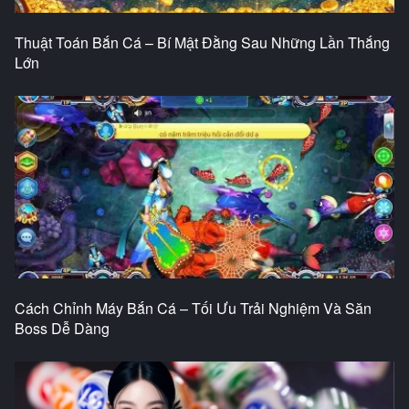
Đá gà Thomo là hình thức thi đấu giữa các con gà
Thuật Toán Bắn Cá – Bí Mật Đằng Sau Những Lần Thắng
chọi và được tổ chức hợp pháp tại trường gà Thomo,
Lớn
nằm gần cửa khẩu Mộc Bài – Tây Ninh, trên lãnh thổ
Campuchia. Đây là một trong những sới gà lớn và
chuyên nghiệp nhất Đông Nam Á, thu hút hàng
nghìn người xem trực tiếp và hàng trăm nghìn lượt
theo dõi online mỗi ngày.
Các trận đấu tại Thomo được tổ chức bài bản, có
trọng tài, luật thi đấu rõ ràng và được livestream với
nhiều góc quay chân thực. Sức hút đến từ tốc độ
trận đấu nhanh, tỉ lệ cược hấp dẫn và sự góp mặt
Cách Chỉnh Máy Bắn Cá – Tối Ưu Trải Nghiệm Và Săn
của những chiến kê được tuyển chọn kỹ lưỡng.
Boss Dễ Dàng
So với
cách chơi đá gà cựa dao Philippines
vốn
thiên về máu lửa và tốc độ cao, đá gà Thomo lại
được đánh giá cao ở tính chiến thuật, sự bền bỉ và