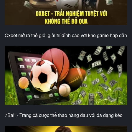
lượng và đáng tin cậy, xứng đáng là sự lựa chọn
hàng đầu của các cược thủ.
Các sản phẩm game nổi bật tại
New88
Oxbet mở ra thế giới giải trí đỉnh cao với kho game hấp dẫn
7Ball - Trang cá cược thể thao hàng đầu với đa dạng kèo