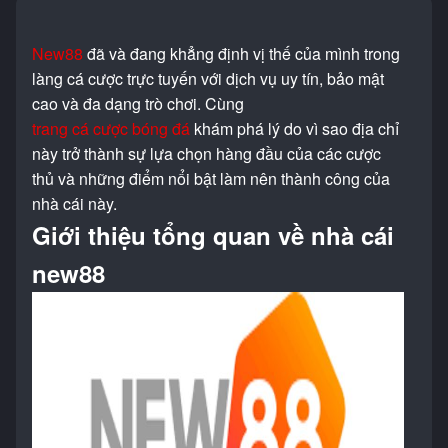
New88
đã và đang khẳng định vị thế của mình trong
làng cá cược trực tuyến với dịch vụ uy tín, bảo mật
cao và đa dạng trò chơi. Cùng
trang cá cược bóng đá
khám phá lý do vì sao địa chỉ
này trở thành sự lựa chọn hàng đầu của các cược
thủ và những điểm nổi bật làm nên thành công của
nhà cái này.
Giới thiệu tổng quan về nhà cái
new88