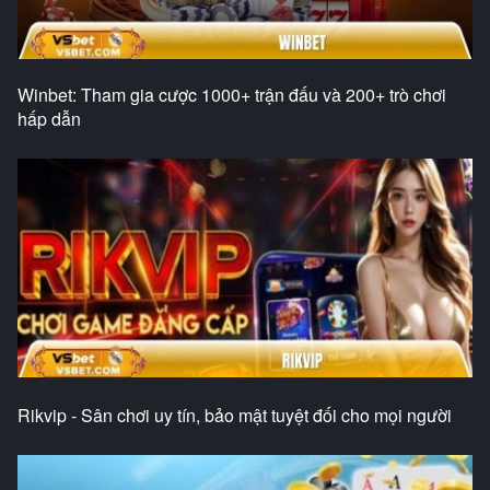
dạng, từ cá cược
thể thao
, casino trực tuyến đến các
trò chơi slot và xổ số. Người chơi có thể dễ dàng tìm
thấy các trò chơi yêu thích và tận hưởng những phút
giây giải trí đỉnh cao. Sự đa dạng này giúp New88
Winbet: Tham gia cược 1000+ trận đấu và 200+ trò chơi
đáp ứng được nhu cầu của mọi đối tượng khách
hấp dẫn
hàng, từ những người chơi mới bắt đầu đến những
cược thủ chuyên nghiệp.
Giao diện và trải nghiệm người dùng xuất
sắc
Giao diện trang web và ứng dụng di động được thiết
kế hiện đại, thân thiện và dễ sử dụng. Người chơi có
thể dễ dàng tìm kiếm, tham gia các trò chơi và thực
hiện các giao dịch một cách nhanh chóng và tiện lợi.
Trải nghiệm người dùng mượt mà và không gặp phải
tình trạng gián đoạn, tạo điều kiện tốt nhất cho người
Rikvip - Sân chơi uy tín, bảo mật tuyệt đối cho mọi người
chơi tham gia cá cược.
Bảo mật và an toàn thông tin
New88 áp dụng các công nghệ bảo mật tiên tiến