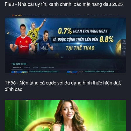
Fi88 - Nhà cái uy tín, xanh chính, bảo mật hàng đầu 2025
động và nhiều tính năng thưởng hấp dẫn. Đây là
những phiên bản slot hiện đại hơn, với nhiều dòng
thanh toán và các biểu tượng đặc biệt như Wilds,
Scatters, và các vòng bonus game. Những tính năng
này không chỉ tăng thêm phần thú vị cho trò chơi mà
còn tạo ra cơ hội giành được những phần thưởng lớn
hơn cho người chơi.
Jackpot slots:
Jackpot slots là những trò chơi slot
có giải thưởng lũy tiến, nơi mà phần thưởng jackpot
không ngừng tăng khi có người chơi tham gia.
Những trò chơi này thường có một hoặc nhiều
TF88 - Nền tảng cá cược với đa dạng hình thức hiện đại,
jackpot khác nhau, bao gồm cả jackpot tiền mặt lớn
đỉnh cao
và jackpot tiền thưởng. Chơi jackpot slots không chỉ
mang lại cảm giác hồi hộp và thử thách mà còn cơ
hội thắng lớn với số tiền thưởng có thể đổi đời.
Xổ số hấp dẫn
Keno:
Keno là một trong những trò chơi xổ số nổi
tiếng với cách chơi đơn giản và cơ hội trúng thưởng