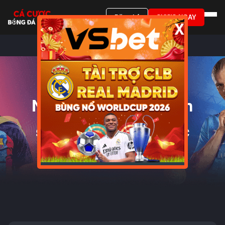
Đăng ký
CƯỢC NGAY
X
New88 - Sự lựa chọn
siêu tin cậy cho các
cược thủ