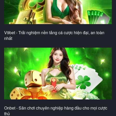
cao tại nhà cái này. Trò chơi này thường được tổ
chức theo cách sau: người chơi chọn từ 1 đến 20 số
từ một tổng số các số (thường là từ 1 đến 80). Sau
đó, hệ thống sẽ ngẫu nhiên rút ra một loạt số. Số
lượng con số trùng khớp với số lượng số mà người
V9bet - Trải nghiệm nền tảng cá cược hiện đại, an toàn
chơi đã chọn sẽ xác định phần thưởng của họ. Keno
nhất
là trò chơi mang tính may mắn cao và rất được ưa
chuộng bởi tính đơn giản và cơ hội trúng thưởng lớn.
Xổ số truyền thống:
Tại New88, người chơi có thể
tham gia vào các kỳ quay xổ số truyền thống với các
giải thưởng hấp dẫn. Trò chơi này thường diễn ra
vào các ngày nhất định trong tuần, nơi mà mỗi người
chơi có thể chọn một số hoặc một dãy số mà họ tin
là may mắn. Sau đó, hệ thống sẽ tổ chức quay số
ngẫu nhiên và xác định các con số trúng giải. Người
chơi sẽ nhận được phần thưởng dựa trên số lượng
Onbet - Sân chơi chuyên nghiệp hàng đầu cho mọi cược
con số mà họ đã đoán đúng. Xổ số truyền thống tại
thủ
đây mang lại cảm giác hồi hộp và cơ hội trúng