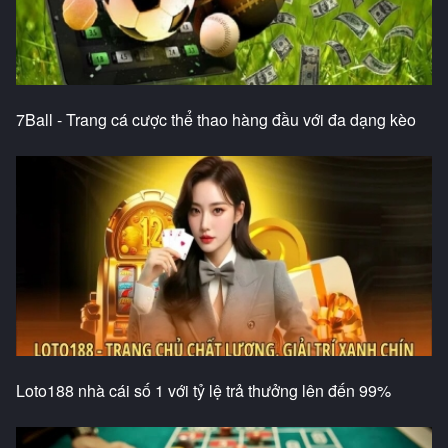
ảnh hưởng đến cuộc sống hàng ngày. Việc đặt giới
hạn cho mỗi phiên chơi giúp kiểm soát cảm xúc.
Nhờ đó, bạn tránh được rủi ro không cần thiết và duy
trì niềm vui khi chơi.
Hiểu rõ luật chơi và cơ chế thưởng:
Mỗi trò chơi
7Ball - Trang cá cược thể thao hàng đầu với đa dạng kèo
tại nhà cái đều có quy tắc và cơ chế trả thưởng riêng.
Nắm vững luật chơi sẽ tối ưu cơ hội thắng và tránh
nhầm lẫn. Tham khảo hướng dẫn chính thức hoặc
đánh giá nhà cái
uy tín giúp bạn nhanh chóng làm
quen.
Bảo mật tài khoản:
Luôn giữ thông tin đăng nhập
và mật khẩu an toàn, không chia sẻ với người khác.
Sử dụng xác thực hai lớp (2FA) để tăng cường bảo
mật. Điều này giúp tránh mất tiền hoặc lộ thông tin
cá nhân.
Đăng ký và xác minh tài khoản cẩn thận:
Khi
Loto188 nhà cái số 1 với tỷ lệ trả thưởng lên đến 99%
đăng ký tài khoản tại Rikvip, bạn cần cung cấp
thông tin chính xác và đầy đủ. Việc xác minh danh