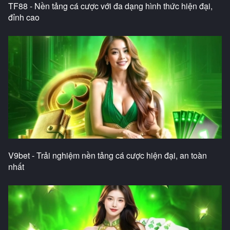
TF88 - Nền tảng cá cược với đa dạng hình thức hiện đại,
đỉnh cao
V9bet - Trải nghiệm nền tảng cá cược hiện đại, an toàn
nhất