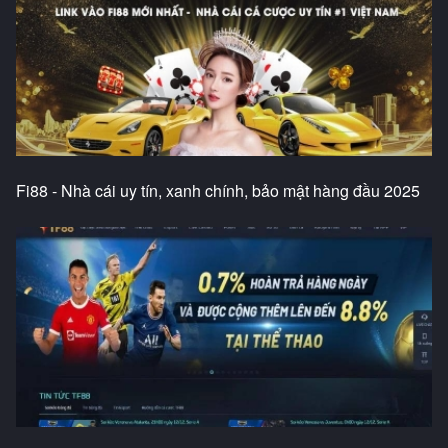
Fi88 - Nhà cái uy tín, xanh chính, bảo mật hàng đầu 2025