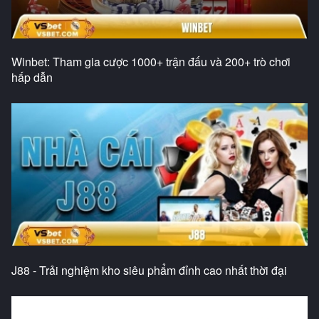
Trò chơi bắn cá nổi bật với hệ thống sinh vật biển đa
dạng và hiệu ứng âm thanh sống động. Người chơi
có thể tận hưởng những pha bắn cá đầy kỹ năng và
chiến thuật. Ngoài việc giải trí, game còn mang đến
Winbet: Tham gia cược 1000+ trận đấu và 200+ trò chơi
cơ hội nhận điểm thưởng và tiền thưởng hấp dẫn,
hấp dẫn
tăng tính kịch tính và chiến lược.
Poker Đỉnh Cao
Poker tại Rikvip được thiết kế dành cho cả người
mới và cao thủ, mang đến các bàn chơi đa dạng. Mỗi
ván bài đều đầy chiến thuật và bất ngờ, thử thách
khả năng phân tích và quyết định của người chơi. Hệ
thống hỗ trợ và giao diện trực quan giúp trải nghiệm
trở nên mượt mà, đảm bảo không bỏ lỡ bất kỳ
khoảnh khắc gay cấn nào.
Xì tố chiến thuật
J88 - Trải nghiệm kho siêu phẩm đỉnh cao nhất thời đại
Xì tố tại nhà cái kết hợp yếu tố may mắn và chiến
lược tinh vi, giúp người chơi luôn phải tính toán kỹ
lưỡng. Các bàn chơi có giới hạn cược khác nhau