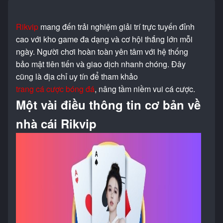
Rikvip
mang đến trải nghiệm giải trí trực tuyến đỉnh
cao với kho game đa dạng và cơ hội thắng lớn mỗi
ngày. Người chơi hoàn toàn yên tâm với hệ thống
bảo mật tiên tiến và giao dịch nhanh chóng. Đây
cũng là địa chỉ uy tín để tham khảo
trang cá cược bóng đá
, nâng tầm niềm vui cá cược.
Một vài điều thông tin cơ bản về
nhà cái Rikvip