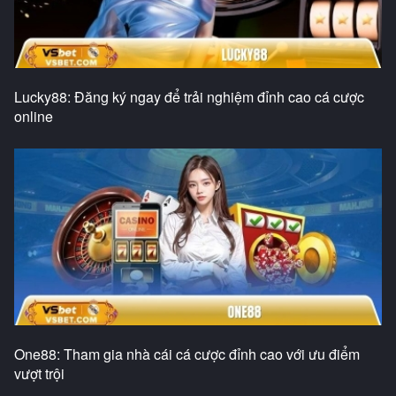
Tổng hợp các siêu phẩm đình
đám tại nhà cái Rikvip
Lucky88: Đăng ký ngay để trải nghiệm đỉnh cao cá cược
online
One88: Tham gia nhà cái cá cược đỉnh cao với ưu điểm
vượt trội