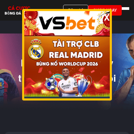
Đăng ký
CƯỢC NGAY
X
Rikvip - Sân chơi uy
tín, bảo mật tuyệt đối
cho mọi người