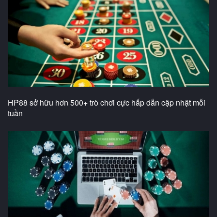
tính giúp bảo vệ tài khoản khỏi các hành vi gian lận.
Tương tự như
oxbet
, một nền tảng uy tín khác,
Rikvip cũng yêu cầu các bước xác thực nghiêm ngặt
để đảm bảo sự an toàn. Luôn kiểm tra các thông tin
Kết luận
Nhà cái Rikvip mang đến trải nghiệm giải trí đa
dạng, từ slot game, bắn cá đến các trò chơi bài hấp
dẫn. Với hệ thống bảo mật an toàn và cơ chế thưởng
HP88 sở hữu hơn 500+ trò chơi cực hấp dẫn cập nhật mỗi
minh bạch, người chơi hoàn toàn yên tâm khi tham
tuần
gia. Việc tuân thủ các lưu ý cơ bản sẽ giúp bạn tối
đa hóa niềm vui và cơ hội chiến thắng.