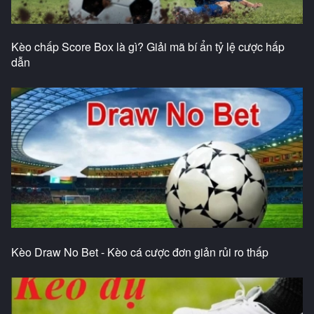
Kèo chấp Score Box là gì? Giải mã bí ẩn tỷ lệ cược hấp
dẫn
Tính tiền thắng/thua của kèo cược
Số tiền thắng:
Cửa Tài: Tiền cược x Tỷ lệ kèo Tài.
Cửa Xỉu: Tiền cược x Tỷ lệ kèo Xỉu.
Ví dụ:
Người chơi A đặt 100.000đ vào cửa Tài với tỷ lệ kèo
Kèo Draw No Bet - Kèo cá cược đơn giản rủi ro thấp
Tài là 1.9: Thắng cược (3 bàn) -> Nhận 190.000đ
(100.000đ x 1.9).
Người chơi B đặt 100.000đ vào cửa Xỉu với tỷ lệ kèo