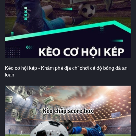
Tài:
Ký hiệu cho cửa Tài Xỉu. Nếu tổng số bàn thắng
nhiều hơn tỷ lệ kèo Tài thì người chơi đặt cửa này sẽ
thắng cược.
Xỉu:
Ký hiệu cho cửa Xỉu. Nếu tổng số bàn thắng ít
hơn hoặc bằng tỷ lệ kèo Xỉu thì người chơi đặt cửa
này sẽ thắng cược.
Ví dụ:
Trận đấu Man United vs Liverpool:
Kèo tài xỉu:
Tài 2.5, Xỉu 2.5.
Kèo cơ hội kép - Khám phá địa chỉ chơi cá độ bóng đá an
Cửa Tài:
Thắng cược nếu tổng số bàn thắng nhiều
toàn
hơn 2.5 bàn (ví dụ: 3 bàn, 4 bàn, ...).
Cửa Xỉu:
Thắng cược nếu tổng số bàn thắng ít hơn
hoặc bằng 2.5 bàn (ví dụ: 2 bàn, 1 bàn, 0 bàn).
Bước 2. Xác định cửa cược
Người chơi sẽ soi kèo bóng đá trận đấu và lựa chọn
đặt cược vào một trong hai cửa: Tài hoặc Xỉu.
Bước 3. Tính tiền thắng/thua