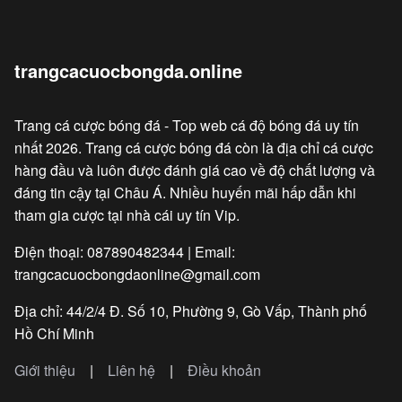
tin chiến thuật từ huấn luyện viên.
Các loại kèo tài xỉu phổ biến
trangcacuocbongda.online
hiện nay
Kèo Tài/Xỉu, hay còn gọi là kèo trên/dưới, là một loại
Trang cá cược bóng đá - Top web cá độ bóng đá uy tín
kèo cược phổ biến trong bóng đá, nơi người chơi dự
nhất 2026. Trang cá cược bóng đá còn là địa chỉ cá cược
đoán tổng số bàn thắng, thẻ phạt, phạt góc, hay các
hàng đầu và luôn được đánh giá cao về độ chất lượng và
sự kiện khác được ghi/xảy ra trong một trận đấu. Kèo
đáng tin cậy tại Châu Á. Nhiều huyến mãi hấp dẫn khi
này có thể áp dụng cho cả trận đấu hoặc từng hiệp
tham gia cược tại nhà cái uy tín Vip.
thi đấu riêng lẻ.
Kèo Tài/Xỉu bàn thắng
Điện thoại: 087890482344
|
Email:
Kèo Tài/Xỉu bàn thắng là loại kèo nhà cái cơ bản và
trangcacuocbongdaonline@gmail.com
phổ biến nhất trong cá cược bóng đá. Người chơi dự
Địa chỉ: 44/2/4 Đ. Số 10, Phường 9, Gò Vấp, Thành phố
đoán tổng số bàn thắng được ghi trong trận đấu. Ví
Hồ Chí Minh
dụ, với kèo Tài Xỉu 2.5: nếu có 3 bàn thắng trở lên thì
cửa Tài thắng, còn nếu có 2 bàn thắng trở xuống thì
Giới thiệu
|
Liên hệ
|
Điều khoản
cửa Xỉu thắng.