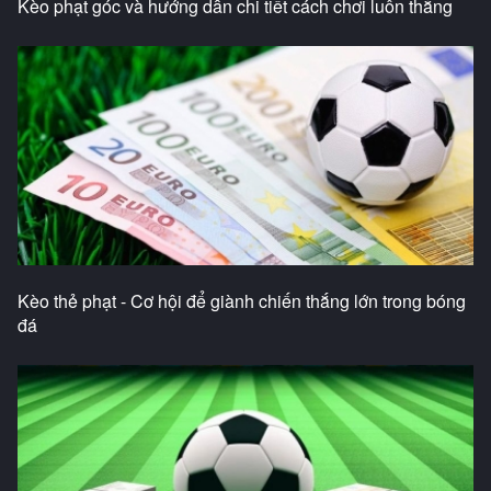
Kèo phạt góc và hướng dẫn chi tiết cách chơi luôn thắng
Phong độ thi đấu hay vị trí
bảng xếp hạng bóng đá
của mỗi đội bóng là một trong những yếu tố quan
trọng nhất để đánh giá khả năng ghi bàn trong một
trận đấu. Đội bóng đang có chuỗi trận thắng liên tiếp
trên bảng xếp hạng thường có xu hướng tấn công
mạnh mẽ hơn và ghi được nhiều bàn thắng hơn.
Ngược lại, nếu đội bóng đang sa sút phong độ, khả
năng ghi bàn của họ có thể giảm sút đáng kể.
Lịch sử đối đầu cũng là yếu tố quan trọng cần nhắc
Kèo thẻ phạt - Cơ hội để giành chiến thắng lớn trong bóng
tới. Kết quả của những trận đấu trước đây giữa hai
đá
đội thường là cơ sở để nhà cái đưa ra dự đoán về
khả năng ghi bàn trong trận đấu sắp tới. Nếu hai đội
có lịch sử gặp nhau thường xuyên và thường có kết
quả hòa hoặc ít bàn thắng, tỷ lệ kèo tài xỉu sẽ có xu
hướng điều chỉnh phù hợp.