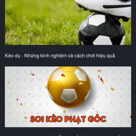
Xỉu là 1.8: Thua cược (3 bàn) -> Mất 100.000đ.
Yếu tố ảnh hưởng đến kèo tài
xỉu
Tỷ lệ kèo Tài Xỉu được nhà cái đưa ra dựa trên nhiều
yếu tố khác nhau, bao gồm:
Phong độ thi đấu
Kèo dụ - Những kinh nghiệm và cách chơi hiệu quả
Phong độ thi đấu ảnh hưởng đến kèo cược