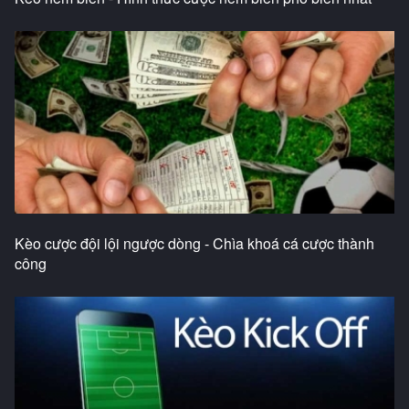
phân tích sự cân bằng giữa các đội bóng, chiến
thuật của từng đội và điều kiện sân vận động. Với
tính linh hoạt và khả năng ứng dụng rộng rãi so với
một số kèo khác như
kèo draw no bet
, kèo Tài/Xỉu
thu hút sự quan tâm của cả những người chơi mới
bắt đầu và những chuyên gia có kinh nghiệm trong
lĩnh vực cá cược bóng đá.
Cùng với sự phát triển của công nghệ và các dịch vụ
cá cược trực tuyến, kèo Tài/Xỉu ngày càng trở nên
phổ biến và được nhiều người chơi yêu thích. Việc
Kèo cược đội lội ngược dòng - Chìa khoá cá cược thành
đánh giá và dự đoán mức độ phù hợp của kèo này
công
với từng trận đấu không chỉ là một thử thách về mặt
chiến thuật mà còn là cơ hội để người chơi có thể
kiếm được lợi nhuận từ những hiểu biết sâu rộng về
bóng đá và các yếu tố liên quan.
Cách tính và thực hiện kèo