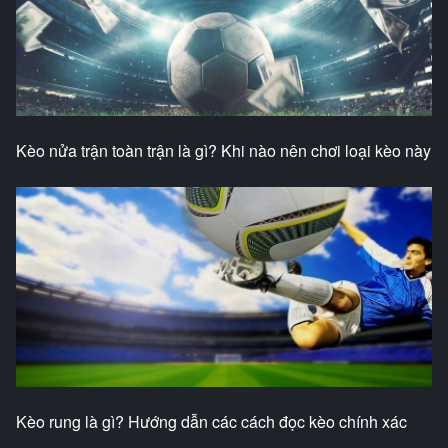
Yếu tố bên ngoài ảnh hưởng đến kèo cược
Điều kiện thi đấu là một trong những yếu tố quan
trọng ảnh hưởng đến tỷ lệ kèo tài xỉu. Các nhà cái
thường xem xét các điều kiện này để đưa ra dự đoán
chính xác về số lượng bàn thắng có thể được ghi
Kèo nửa trận toàn trận là gì? Khi nào nên chơi loại kèo này
trong một trận đấu.
Điều kiện thời tiết có thể ảnh hưởng lớn đến diễn
biến và kết quả của trận đấu bóng đá. Thời tiết xấu
như mưa to, gió mạnh, hoặc tuyết có thể làm trận
đấu diễn ra chậm hơn và khó khăn hơn cho các cầu
thủ trong việc kiểm soát bóng và tấn công. Mặt sân
trơn trượt do mưa cũng có thể gây ra nhiều sai sót,
làm giảm khả năng ghi bàn. Trong những điều kiện
này, các đội bóng thường chọn lối chơi an toàn hơn,
tập trung vào phòng ngự để tránh rủi ro, dẫn đến tỷ
Kèo rung là gì? Hướng dẫn các cách đọc kèo chính xác
lệ kèo Xỉu cao hơn.