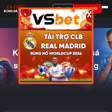
Đăng ký
CƯỢC NGAY
X
Kèo tài xỉu - Khám phá
sự đa dạng số 1 trong
cá cược thể thao