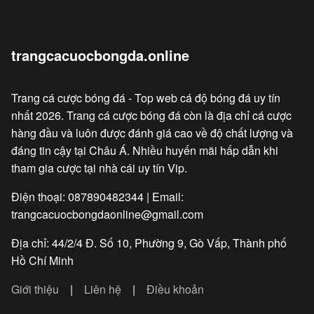
trangcacuocbongda.online
Trang cá cược bóng đá - Top web cá độ bóng đá uy tín
nhất 2026. Trang cá cược bóng đá còn là địa chỉ cá cược
188Bet - Đặt cược kèo Score box uy tín
hàng đầu và luôn được đánh giá cao về độ chất lượng và
đáng tin cậy tại Châu Á. Nhiều huyến mãi hấp dẫn khi
Nhà cái lâu đời
188bet
với hơn 20 năm kinh nghiệm,
tham gia cược tại nhà cái uy tín Vip.
uy tín được khẳng định trên thị trường quốc tế. Nổi
Điện thoại: 087890482344
|
Email:
tiếng với tỷ lệ kèo hấp dẫn, đa dạng các loại kèo
trangcacuocbongdaonline@gmail.com
cược, đặc biệt là kèo Score Box. Hệ thống thanh
toán tại đây hoạt động ổn định, nhanh chóng, an
Địa chỉ: 44/2/4 Đ. Số 10, Phường 9, Gò Vấp, Thành phố
toàn và bảo mật cao. Đội ngũ hỗ trợ khách hàng
Hồ Chí Minh
chuyên nghiệp, nhiệt tình, sẵn sàng giải đáp mọi
thắc mắc 24/7.
Giới thiệu
|
Liên hệ
|
Điều khoản
M88