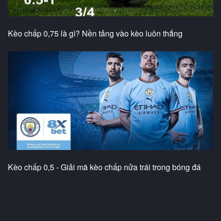
Kèo chấp Score Box là một loại kèo cá cược bóng
đá đang thu hút sự quan tâm của đông đảo người
chơi bởi tính hấp dẫn và tiềm năng chiến thắng cao.
Kèo chấp 0,75 là gì? Nền tảng vào kèo luôn thắng
Tuy nhiên, để có thể tham gia cá cược hiệu quả, việc
lựa chọn nhà cái uy tín là vô cùng quan trọng. Dưới
đây, chúng tôi xin giới thiệu đến bạn top 5 trang cá
cược uy tín để chơi kèo cược chấp Score Box:
6686
Thương hiệu cá cược uy tín hàng đầu Châu Á, được
cấp phép hoạt động bởi tổ chức PAGCOR uy tín.
Cung cấp đa dạng các sản phẩm cá cược, bao gồm
cá cược thể thao, casino trực tuyến, xổ số, v.v. Kèo
chấp Score Box tại 6686 được đánh giá cao về tính
minh bạch và tỷ lệ cạnh tranh.
Kèo chấp 0,5 - Giải mã kèo chấp nửa trái trong bóng đá
188Bet