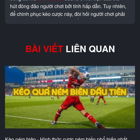
hút đông đảo người chơi bởi tính hấp dẫn. Tuy nhiên,
để chinh phục kèo cược này, đòi hỏi người chơi phải
trang bị đầy đủ kiến thức và hiểu rõ bản chất của nó.
Kèo chấp Score Box là gì?
BÀI VIẾT
LIÊN QUAN
Kèo chấp Score Box là gì?
Kèo Score Box là loại kèo cược trong đó nhà cái
đưa ra tỷ số chấp giữa hai đội thi đấu và người chơi
Kèo ném biên - Hình thức cược ném biến phổ biến nhất