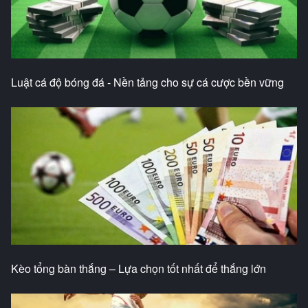
quản lý vốn cược của mình một cách hiệu quả. Việc
đặt cược vào nhiều tỷ số khác nhau giúp phân tán
rủi ro và bảo vệ nguồn vốn trước những trận đấu khó
lường.
Luật cá độ bóng đá - Nền tảng cho sự cá cược bền vững
Trải nghiệm cá cược chuyên nghiệp
Kèo chấp Score Box được cung cấp bởi hầu hết các
nhà cái uy tín trên thị trường, mang đến cho người
chơi trải nghiệm cá cược chuyên nghiệp và an toàn.
Với giao diện cá cược dễ sử dụng, tỷ lệ kèo cạnh
tranh và hệ thống thanh toán minh bạch, cược chấp
Score Box là lựa chọn hoàn hảo cho những ai đam
mê cá cược bóng đá.
So sánh kèo cược chấp Score
box với kèo Tài xỉu thông
Kèo tổng bàn thắng – Lựa chọn tốt nhất để thắng lớn
thường