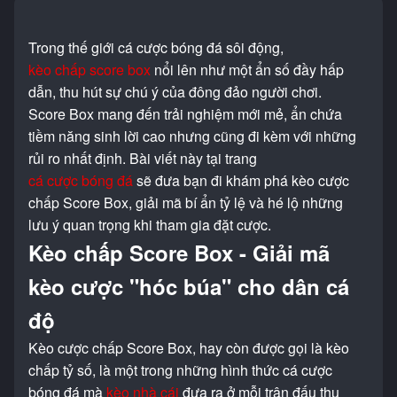
Trong thế giới cá cược bóng đá sôi động,
kèo chấp score box
nổi lên như một ẩn số đầy hấp
dẫn, thu hút sự chú ý của đông đảo người chơi.
Score Box mang đến trải nghiệm mới mẻ, ẩn chứa
tiềm năng sinh lời cao nhưng cũng đi kèm với những
rủi ro nhất định. Bài viết này tại trang
cá cược bóng đá
sẽ đưa bạn đi khám phá kèo cược
chấp Score Box, giải mã bí ẩn tỷ lệ và hé lộ những
lưu ý quan trọng khi tham gia đặt cược.
Kèo chấp Score Box - Giải mã
kèo cược "hóc búa" cho dân cá
độ
Kèo cược chấp Score Box, hay còn được gọi là kèo
chấp tỷ số, là một trong những hình thức cá cược
bóng đá mà
kèo nhà cái
đưa ra ở mỗi trận đấu thu