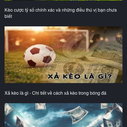
rõ để đưa ra lựa chọn phù hợp.
Kèo cược tỷ số chính xác và những điều thú vị bạn chưa
Về bản chất
biết
Kèo chấp Score Box:
Tập trung vào dự đoán đội
chiến thắng và tỷ lệ bàn thắng chênh lệch giữa hai
đội. Người chơi đặt cược cho đội được chấp và dự
đoán họ sẽ chiến thắng với cách biệt bao nhiêu bàn
so với đội còn lại.
Kèo Tài Xỉu:
Chỉ tập trung vào tổng số bàn thắng
được ghi trong trận đấu. Người chơi dự đoán tổng số
bàn thắng sẽ cao hơn (Tài) hay thấp hơn (Xỉu) so với
tỷ lệ mà nhà cái đưa ra.
Về tỷ lệ trả thưởng
Kèo Score Box:
Tỷ lệ trả thưởng phụ thuộc vào đội
Xả kèo là gì - Chi tiết về cách xả kèo trong bóng đá
được chọn và tỷ lệ chấp. Đội được chấp yếu hơn
thường có tỷ lệ trả thưởng cao hơn, nhưng cũng đi
kèm với rủi ro thua cược cao hơn.
Kèo Tài Xỉu:
Tỷ lệ trả thưởng tương đối cân bằng
cho cả hai lựa chọn Tài và Xỉu. Tuy nhiên, mức