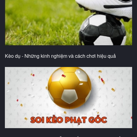
Điểm hấp dẫn giúp kèo cược chấp Score Box hút
người chơi
Kèo chấp Score Box, hay còn gọi là Kèo chấp tỷ số,
là một trong những loại kèo cá cược bóng đá thu hút
đông đảo người chơi bởi tính hấp dẫn và tiềm năng
chiến thắng cao. Khác với những kèo chấp truyền
Kèo dụ - Những kinh nghiệm và cách chơi hiệu quả
thống
kèo trên kèo dưới
chỉ tập trung vào kết quả
thắng thua chung cuộc, kèo cược chấp Score Box
mang đến trải nghiệm cá cược đa dạng và kịch tính
hơn với việc dự đoán tỷ số chính xác của trận đấu.
Đa dạng lựa chọn
Kèo chấp Score Box cung cấp cho người chơi vô số
lựa chọn đặt cược với tỷ lệ kèo phong phú, trải dài từ
các tỷ số phổ biến như 1-0, 2-1, 3-0, đến những tỷ số
khó lường như 4-3, 5-2, 6-1. Nhờ sự đa dạng này,
người chơi có thể thỏa sức thể hiện khả năng dự