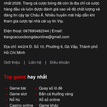
nhất 2026. Trang cá cược bóng đá còn là địa chỉ cá cược
hàng đầu và luôn được đánh giá cao về độ chất lượng và
đáng tin cậy tại Châu Á. Nhiều huyến mãi hấp dẫn khi
tham gia cược tại nhà cái uy tín Vip.
Điện thoại: 087890482344
|
Email:
trangcacuocbongdaonline@gmail.com
Địa chỉ: 44/2/4 Đ. Số 10, Phường 9, Gò Vấp, Thành phố
Hồ Chí Minh
Giới thiệu
|
Liên hệ
|
Điều khoản
Top game
hay nhất
Game bài
Quay số lô đề
Game slot
Bắn cá thưởng vàng
Nổ hũ
Xổ số online
Casino online
Game khác