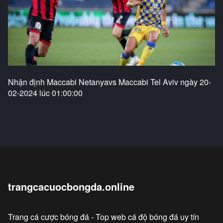
Nhận định Maccabi Netanyavs Maccabi Tel Aviv ngày 20-
02-2024 lúc 01:00:00
trangcacuocbongda.online
Trang cá cược bóng đá - Top web cá độ bóng đá uy tín