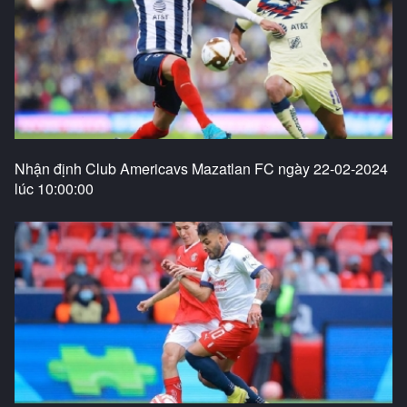
Nhận định Club Americavs Mazatlan FC ngày 22-02-2024
lúc 10:00:00