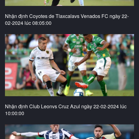
Nhận định Coyotes de Tlaxcalavs Venados FC ngày 22-
02-2024 lúc 08:05:00
Nhận định Club Leonvs Cruz Azul ngày 22-02-2024 lúc
10:00:00