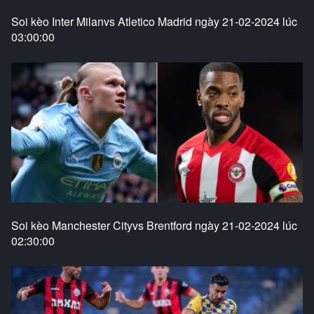
Soi kèo Inter Milanvs Atletico Madrid ngày 21-02-2024 lúc
03:00:00
Soi kèo Manchester Cityvs Brentford ngày 21-02-2024 lúc
02:30:00