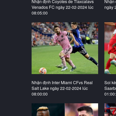
Nhận định Coyotes de Tlaxcalavs
Nhận 
Venados FC ngày 22-02-2024 lúc
ngày 
08:05:00
Nhận định Inter Miami CFvs Real
Soi kè
Salt Lake ngày 22-02-2024 lúc
Saarb
08:00:00
01:00