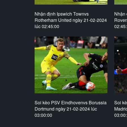
Nhận định Ipswich Townvs
Nhận đ
Rotherham United ngày 21-02-2024
Rover
lúc 02:45:00
02:45
Soi kèo PSV Eindhovenvs Borussia
Soi kè
Dortmund ngày 21-02-2024 lúc
Madri
03:00:00
03:00