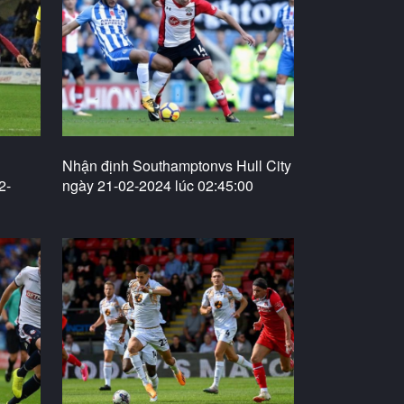
Nhận định Southamptonvs Hull City
2-
ngày 21-02-2024 lúc 02:45:00