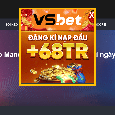
X
SOI KÈO
KÈO NHÀ CÁI
LIVESCORE
o Manchester Cityvs Brentford ngày
2024 lúc 02:30:00