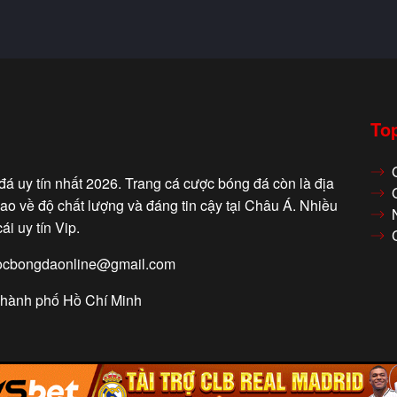
To
á uy tín nhất 2026. Trang cá cược bóng đá còn là địa
ao về độ chất lượng và đáng tin cậy tại Châu Á. Nhiều
i uy tín Vip.
ocbongdaonline@gmail.com
 Thành phố Hồ Chí Minh
rung tâm
bảo đảm cược
để lấy lại.