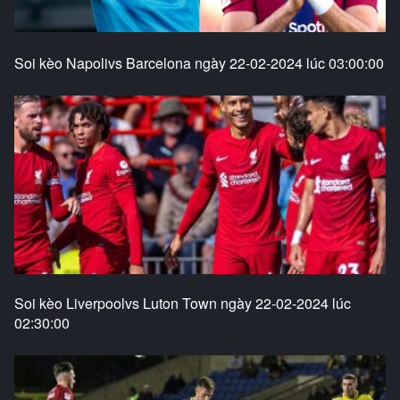
Soi kèo Napolivs Barcelona ngày 22-02-2024 lúc 03:00:00
Soi kèo Liverpoolvs Luton Town ngày 22-02-2024 lúc
02:30:00