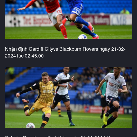
Nhận định Cardiff Cityvs Blackburn Rovers ngày 21-02-
2024 lúc 02:45:00