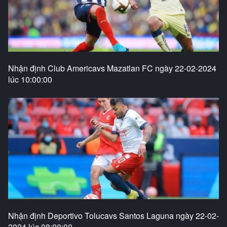
Nhận định Club Americavs Mazatlan FC ngày 22-02-2024
lúc 10:00:00
Nhận định Deportivo Tolucavs Santos Laguna ngày 22-02-
2024 lúc 08:00:00