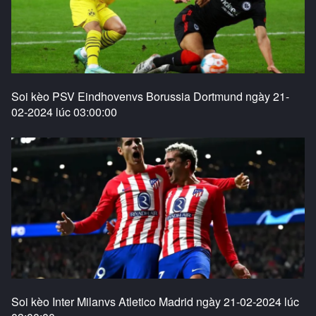
Soi kèo PSV Eindhovenvs Borussia Dortmund ngày 21-
02-2024 lúc 03:00:00
Soi kèo Inter Milanvs Atletico Madrid ngày 21-02-2024 lúc