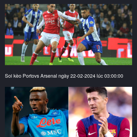
Soi kèo Portovs Arsenal ngày 22-02-2024 lúc 03:00:00