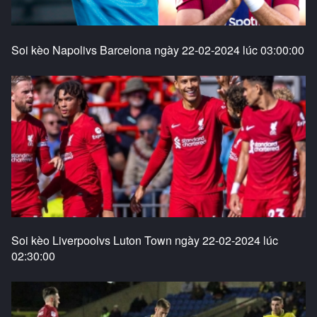
Soi kèo Napolivs Barcelona ngày 22-02-2024 lúc 03:00:00
Soi kèo Liverpoolvs Luton Town ngày 22-02-2024 lúc
02:30:00