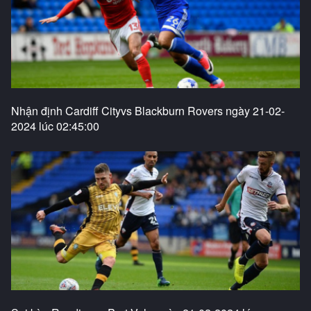
Nhận định Cardiff Cityvs Blackburn Rovers ngày 21-02-
2024 lúc 02:45:00