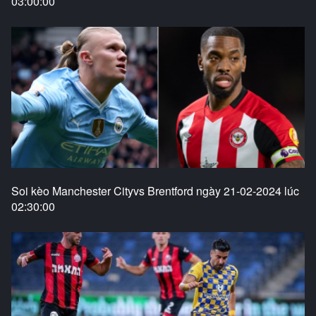
03:00:00
Soi kèo Manchester Cityvs Brentford ngày 21-02-2024 lúc
02:30:00