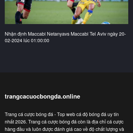
Nhận định Maccabi Netanyavs Maccabi Tel Aviv ngày 20-
02-2024 lúc 01:00:00
trangcacuocbongda.online
Trang cá cược bóng đá - Top web cá độ bóng đá uy tín
nhất 2026. Trang cá cược bóng đá còn là địa chỉ cá cược
hàng đầu và luôn được đánh giá cao về độ chất lượng và