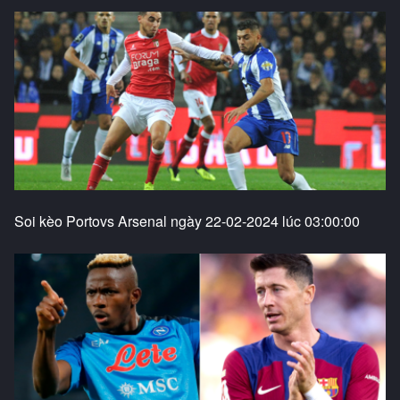
Soi kèo Portovs Arsenal ngày 22-02-2024 lúc 03:00:00