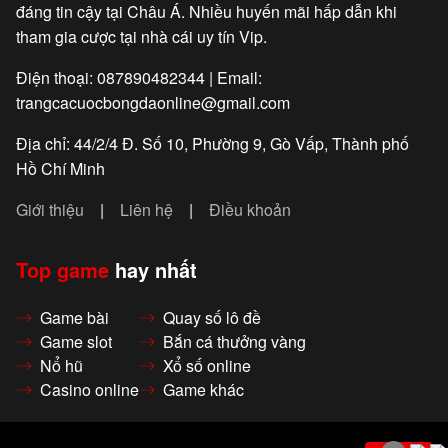
đáng tin cậy tại Châu Á. Nhiều huyến mãi hấp dẫn khi
tham gia cược tại nhà cái uy tín Vip.
Điện thoại: 087890482344
|
Email:
trangcacuocbongdaonline@gmail.com
Địa chỉ: 44/2/4 Đ. Số 10, Phường 9, Gò Vấp, Thành phố
Hồ Chí Minh
Giới thiệu
|
Liên hệ
|
Điều khoản
Top game
hay nhất
Game bài
Quay số lô đề
Game slot
Bắn cá thưởng vàng
Nổ hũ
Xổ số online
Casino online
Game khác