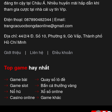
đáng tin cậy tại Châu Á. Nhiều huyến mãi hấp dẫn khi
tham gia cược tại nhà cái uy tín Vip.
Điện thoại: 087890482344
|
Email:
trangcacuocbongdaonline@gmail.com
Địa chỉ: 44/2/4 Đ. Số 10, Phường 9, Gò Vấp, Thành phố
Hồ Chí Minh
Giới thiệu
|
Liên hệ
|
Điều khoản
Top game
hay nhất
Game bài
Quay số lô đề
Game slot
Bắn cá thưởng vàng
Nổ hũ
Xổ số online
Casino online
Game khác