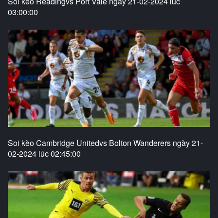
Soi kèo Readingvs Port Vale ngày 21-02-2024 lúc
03:00:00
Soi kèo Cambridge Unitedvs Bolton Wanderers ngày 21-
02-2024 lúc 02:45:00