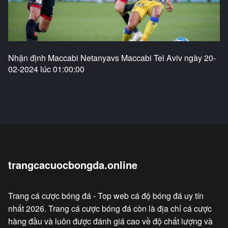
Nhận định Maccabi Netanyavs Maccabi Tel Aviv ngày 20-
02-2024 lúc 01:00:00
trangcacuocbongda.online
Trang cá cược bóng đá - Top web cá độ bóng đá uy tín
nhất 2026. Trang cá cược bóng đá còn là địa chỉ cá cược
hàng đầu và luôn được đánh giá cao về độ chất lượng và