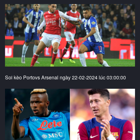
Soi kèo Portovs Arsenal ngày 22-02-2024 lúc 03:00:00