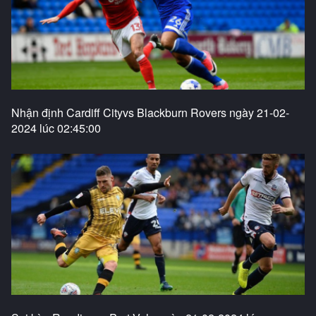
Nhận định Cardiff Cityvs Blackburn Rovers ngày 21-02-
2024 lúc 02:45:00