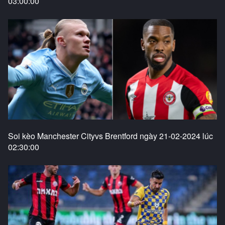
03:00:00
Soi kèo Manchester Cityvs Brentford ngày 21-02-2024 lúc
02:30:00