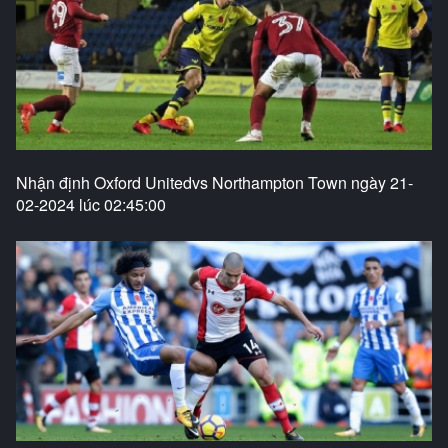
Nhận định Oxford Unitedvs Northampton Town ngày 21-
02-2024 lúc 02:45:00