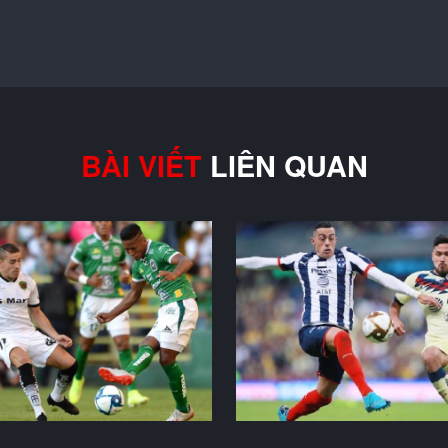
BÀI VIẾT
LIÊN QUAN