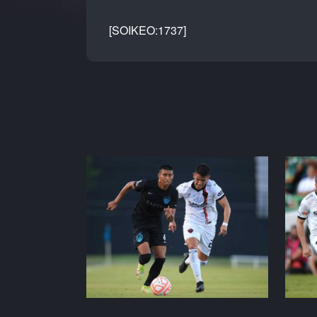
[SOIKEO:1737]