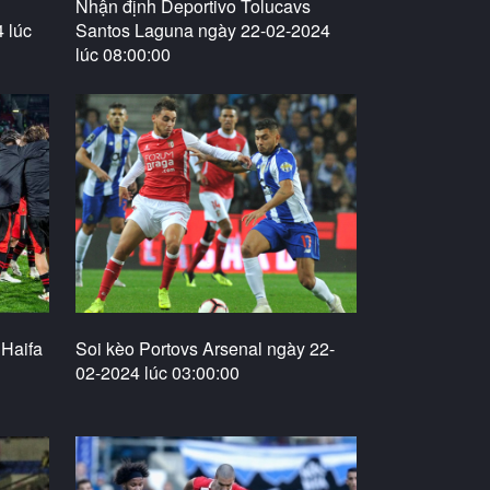
Nhận định Deportivo Tolucavs
 lúc
Santos Laguna ngày 22-02-2024
lúc 08:00:00
Haifa
Soi kèo Portovs Arsenal ngày 22-
02-2024 lúc 03:00:00