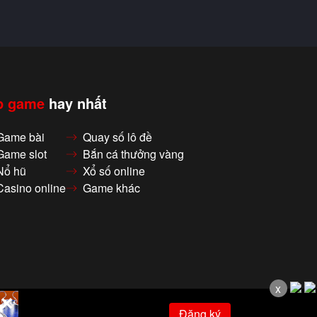
p game
hay nhất
Game bài
Quay số lô đề
Game slot
Bắn cá thưởng vàng
Nổ hũ
Xổ số online
Casino online
Game khác
x
✕
Đăng ký