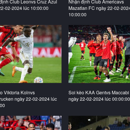
định Club Leonvs Cruz Azul
Nhận định Club Americavs
22-02-2024 lúc 10:00:00
Mazatlan FC ngày 22-02-2024
10:00:00
o Viktoria Kolnvs
Soi kèo KAA Gentvs Maccabi 
rucken ngày 22-02-2024 lúc
ngày 22-02-2024 lúc 00:00:00
:00