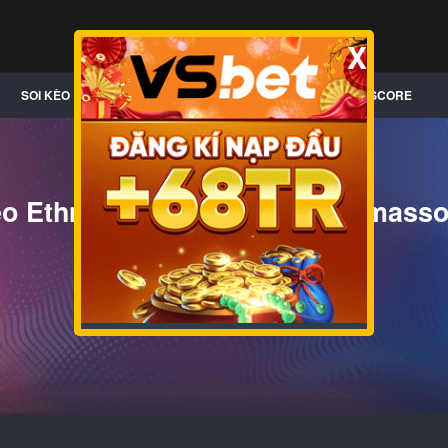
X
SOI KÈO
KÈO NHÀ CÁI
LIVESCORE
èo Ethnikos Achnasvs Aris Limasso
26-01-2024 lúc 00:00:00