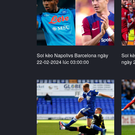
Soi kèo Napolivs Barcelona ngày
Soi k
22-02-2024 lúc 03:00:00
ngày 