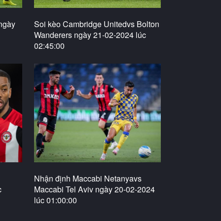
 ngày
Soi kèo Cambridge Unitedvs Bolton
Wanderers ngày 21-02-2024 lúc
02:45:00
Nhận định Maccabi Netanyavs
c
Maccabi Tel Aviv ngày 20-02-2024
lúc 01:00:00