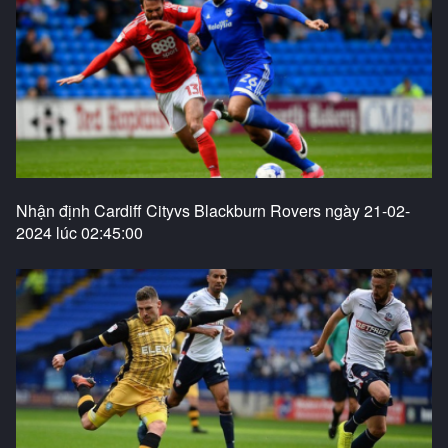
Nhận định Cardiff Cityvs Blackburn Rovers ngày 21-02-
2024 lúc 02:45:00