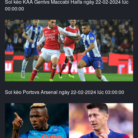
Soi kèo KAA Gentvs Maccabi Haifa ngày 22-02-2024 lúc
00:00:00
Soi kèo Portovs Arsenal ngày 22-02-2024 lúc 03:00:00