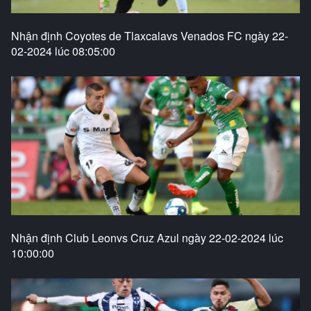
Nhận định Coyotes de Tlaxcalavs Venados FC ngày 22-
02-2024 lúc 08:05:00
Nhận định Club Leonvs Cruz Azul ngày 22-02-2024 lúc
10:00:00