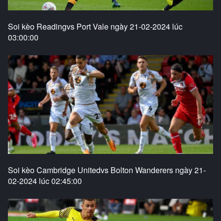
Soi kèo Readingvs Port Vale ngày 21-02-2024 lúc
03:00:00
Soi kèo Cambridge Unitedvs Bolton Wanderers ngày 21-
02-2024 lúc 02:45:00