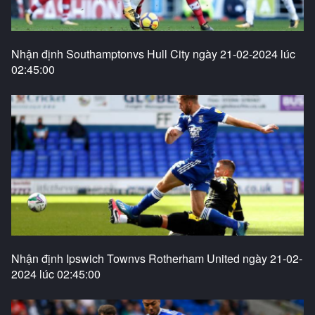
Nhận định Southamptonvs Hull City ngày 21-02-2024 lúc
02:45:00
Nhận định Ipswich Townvs Rotherham United ngày 21-02-
2024 lúc 02:45:00