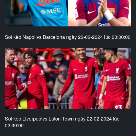
Soi kèo Napolivs Barcelona ngày 22-02-2024 lúc 03:00:00
Soi kèo Liverpoolvs Luton Town ngày 22-02-2024 lúc
02:30:00