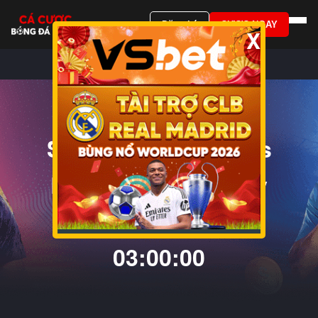
Đăng ký
CƯỢC NGAY
X
Soi kèo Celta Vigovs
Real Sociedad ngày
21-01-2024 lúc
03:00:00