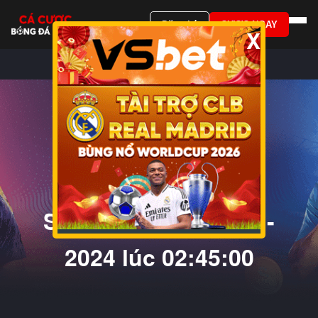
Đăng ký
CƯỢC NGAY
X
Soi kèo
Bournemouthvs
Swansea ngày 26-01-
2024 lúc 02:45:00