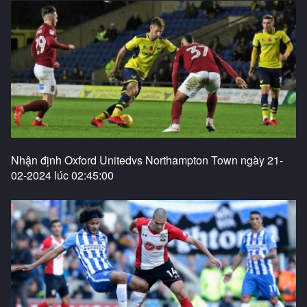
Nhận định Oxford Unitedvs Northampton Town ngày 21-
02-2024 lúc 02:45:00