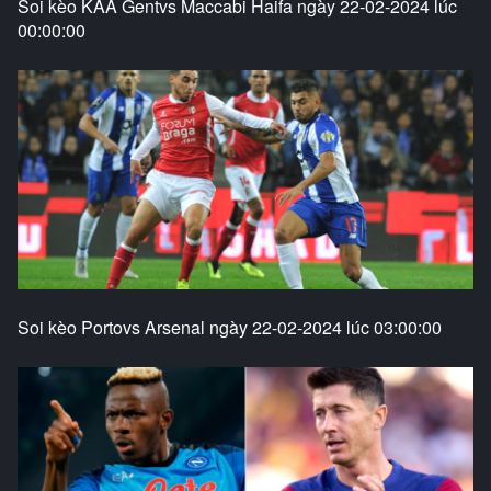
Soi kèo KAA Gentvs Maccabi Haifa ngày 22-02-2024 lúc
00:00:00
Soi kèo Portovs Arsenal ngày 22-02-2024 lúc 03:00:00