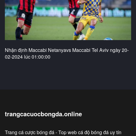
Nhận định Maccabi Netanyavs Maccabi Tel Aviv ngày 20-
02-2024 lúc 01:00:00
trangcacuocbongda.online
Trang cá cược bóng đá - Top web cá độ bóng đá uy tín