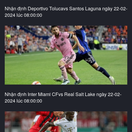
Nhận định Deportivo Tolucavs Santos Laguna ngày 22-02-
2024 lúc 08:00:00
Nhận định Inter Miami CFvs Real Salt Lake ngày 22-02-
2024 lúc 08:00:00