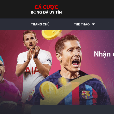
TRANG CHỦ
THỂ THAO
Nhận 