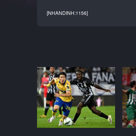
[NHANDINH:1156]