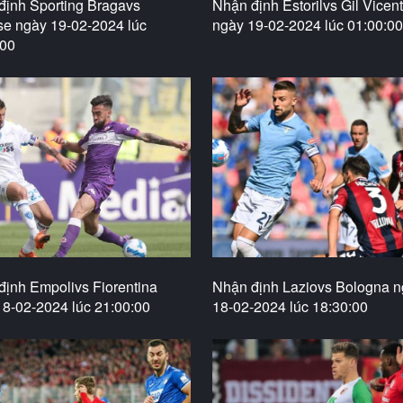
định Sporting Bragavs
Nhận định Estorilvs Gil Vicen
se ngày 19-02-2024 lúc
ngày 19-02-2024 lúc 01:00:00
:00
định Empolivs Fiorentina
Nhận định Laziovs Bologna 
18-02-2024 lúc 21:00:00
18-02-2024 lúc 18:30:00