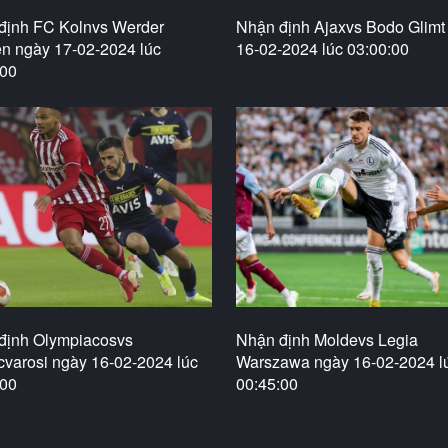
định FC Kolnvs Werder
Nhận định Ajaxvs Bodo Glimt
n ngày 17-02-2024 lúc
16-02-2024 lúc 03:00:00
:00
định Olympiacosvs
Nhận định Moldevs Legia
cvarosi ngày 16-02-2024 lúc
Warszawa ngày 16-02-2024 l
:00
00:45:00