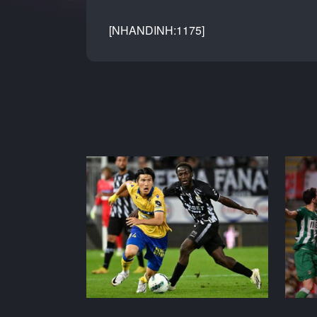
[NHANDINH:1175]