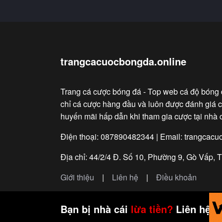
trangcacuocbongda.online
Trang cá cược bóng đá - Top web cá độ bóng đ
chỉ cá cược hàng đầu và luôn được đánh giá c
huyến mãi hấp dẫn khi tham gia cược tại nhà cá
Điện thoại: 087890482344
|
Email:
trangcacu
Địa chỉ: 44/2/4 Đ. Số 10, Phường 9, Gò Vấp,
Giới thiệu
|
Liên hệ
|
Điều khoản
Bạn bị nhà cái
lừa tiền?
Liên hệ t