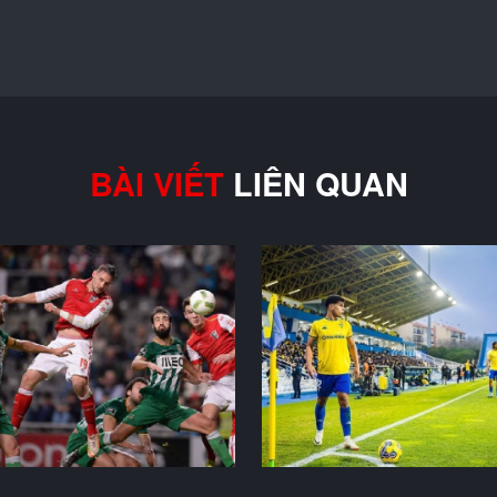
BÀI VIẾT
LIÊN QUAN