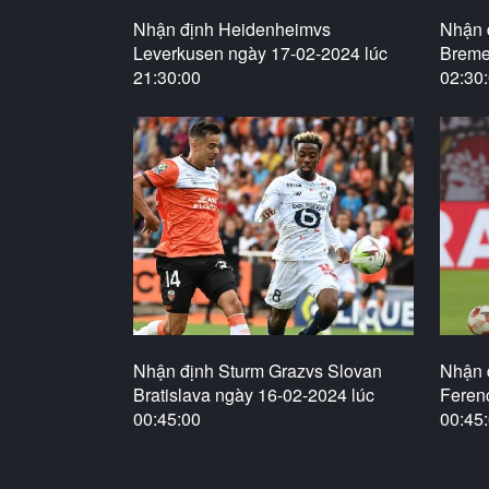
Nhận định Heidenheimvs
Nhận 
Leverkusen ngày 17-02-2024 lúc
Breme
21:30:00
02:30
Nhận định Sturm Grazvs Slovan
Nhận 
Bratislava ngày 16-02-2024 lúc
Feren
00:45:00
00:45