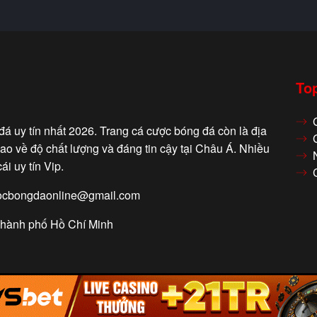
To
á uy tín nhất 2026. Trang cá cược bóng đá còn là địa
ao về độ chất lượng và đáng tin cậy tại Châu Á. Nhiều
i uy tín Vip.
ocbongdaonline@gmail.com
 Thành phố Hồ Chí Minh
rung tâm
bảo đảm cược
để lấy lại.