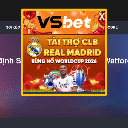
X
SOI KÈO
KÈO NHÀ CÁI
LIVESCORE
định Sheffield Wednesdayvs Watfor
01-02-2024 lúc 02:45:00