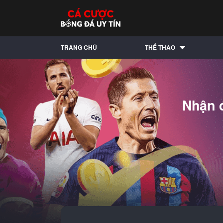
TRANG CHỦ
THỂ THAO
Nhận 