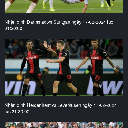
Nhận định Darmstadtvs Stuttgart ngày 17-02-2024 lúc
21:30:00
Nhận định Heidenheimvs Leverkusen ngày 17-02-2024
lúc 21:30:00