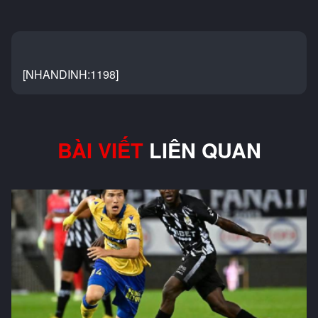
[NHANDINH:1198]
BÀI VIẾT
LIÊN QUAN