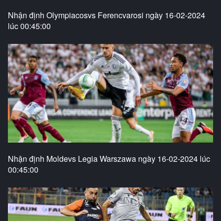
Nhận định Olympiacosvs Ferencvarosi ngày 16-02-2024
lúc 00:45:00
Nhận định Moldevs Legia Warszawa ngày 16-02-2024 lúc
00:45:00