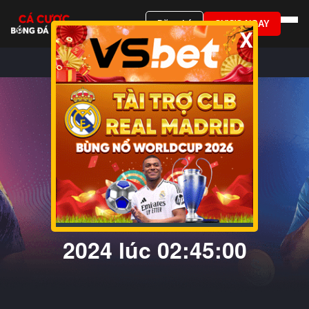
Đăng ký
CƯỢC NGAY
X
Nhận định
Motherwellvs Ross
County ngày 07-02-
2024 lúc 02:45:00