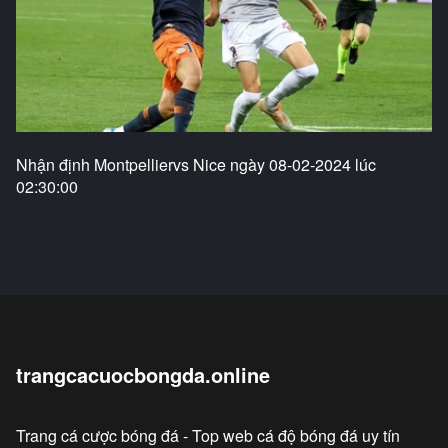
Nhận định Montpelliervs Nice ngày 08-02-2024 lúc
02:30:00
trangcacuocbongda.online
Trang cá cược bóng đá - Top web cá độ bóng đá uy tín