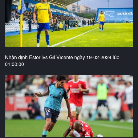
Nhận định Estorilvs Gil Vicente ngày 19-02-2024 lúc
01:00:00