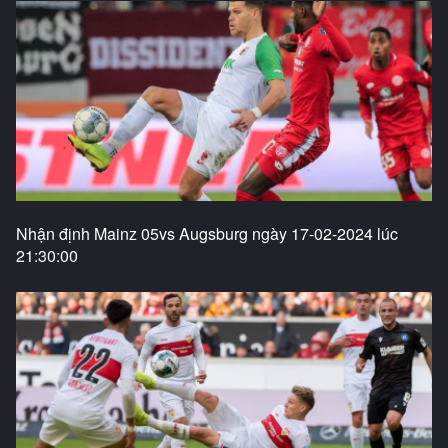
Nhận định Mainz 05vs Augsburg ngày 17-02-2024 lúc
21:30:00