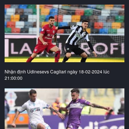
Nhận định Udinesevs Cagliari ngày 18-02-2024 lúc
21:00:00