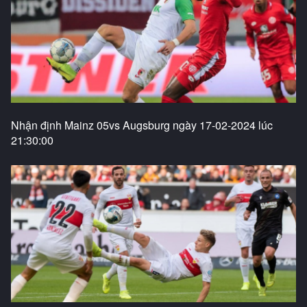
Nhận định Mainz 05vs Augsburg ngày 17-02-2024 lúc
21:30:00