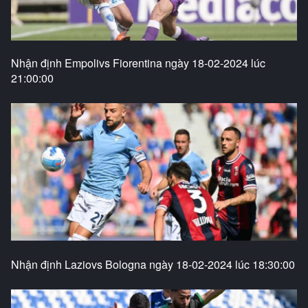
Nhận định Empolivs Fiorentina ngày 18-02-2024 lúc
21:00:00
Nhận định Laziovs Bologna ngày 18-02-2024 lúc 18:30:00