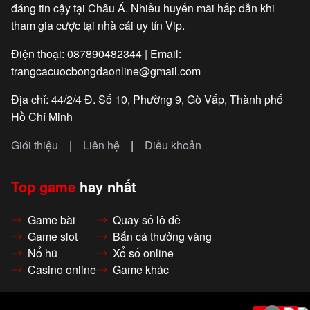
đáng tin cậy tại Châu Á. Nhiều huyến mãi hấp dẫn khi
tham gia cược tại nhà cái uy tín Vip.
Điện thoại: 087890482344
|
Email:
trangcacuocbongdaonline@gmail.com
Địa chỉ: 44/2/4 Đ. Số 10, Phường 9, Gò Vấp, Thành phố
Hồ Chí Minh
Giới thiệu
|
Liên hệ
|
Điều khoản
Top game
hay nhất
Game bài
Quay số lô đề
Game slot
Bắn cá thưởng vàng
Nổ hũ
Xổ số online
Casino online
Game khác