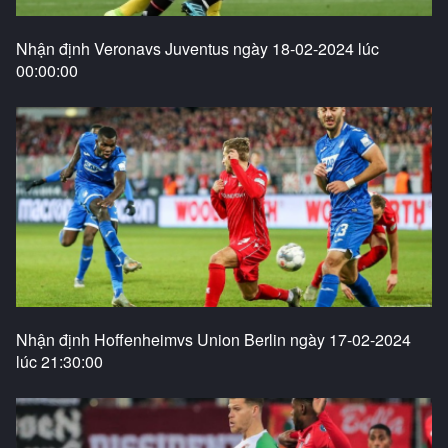
Nhận định Veronavs Juventus ngày 18-02-2024 lúc
00:00:00
Nhận định Hoffenheimvs Union Berlin ngày 17-02-2024
lúc 21:30:00