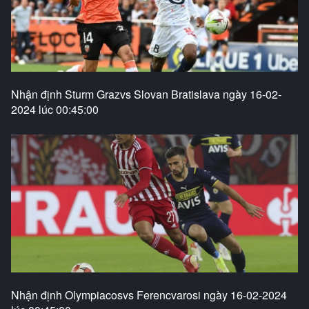
Nhận định Sturm Grazvs Slovan Bratislava ngày 16-02-
2024 lúc 00:45:00
Nhận định Olympiacosvs Ferencvarosi ngày 16-02-2024