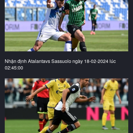
Nhận định Atalantavs Sassuolo ngày 18-02-2024 lúc
02:45:00