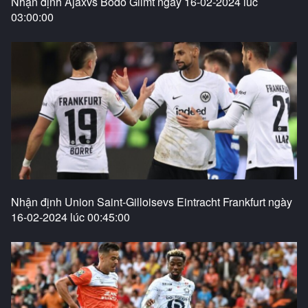
Nhận định Ajaxvs Bodo Glimt ngày 16-02-2024 lúc
03:00:00
Nhận định Union Saint-Gilloisevs Eintracht Frankfurt ngày
16-02-2024 lúc 00:45:00