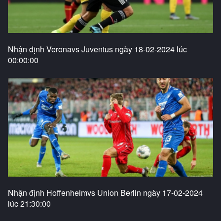
Nhận định Veronavs Juventus ngày 18-02-2024 lúc
00:00:00
Nhận định Hoffenheimvs Union Berlin ngày 17-02-2024
lúc 21:30:00