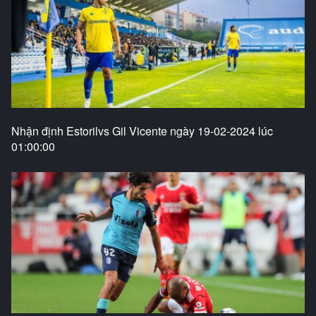
Nhận định Estorilvs Gil Vicente ngày 19-02-2024 lúc
01:00:00