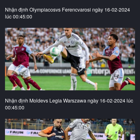
Nhận định Olympiacosvs Ferencvarosi ngày 16-02-2024
lúc 00:45:00
Nhận định Moldevs Legia Warszawa ngày 16-02-2024 lúc
00:45:00