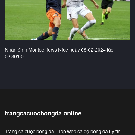
Nhận định Montpelliervs Nice ngày 08-02-2024 lúc
02:30:00
trangcacuocbongda.online
Trang cá cược bóng đá - Top web cá độ bóng đá uy tín