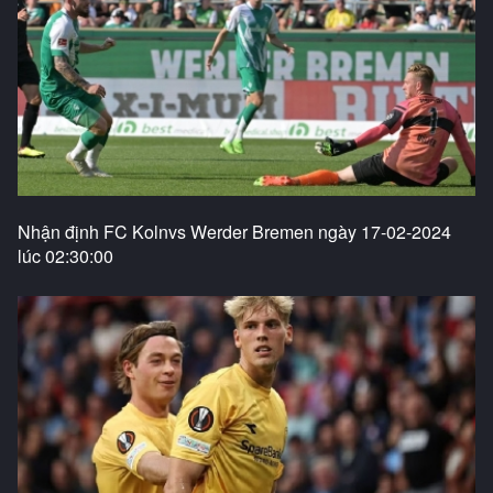
Nhận định FC Kolnvs Werder Bremen ngày 17-02-2024
lúc 02:30:00