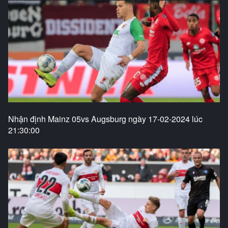
Nhận định Mainz 05vs Augsburg ngày 17-02-2024 lúc
21:30:00