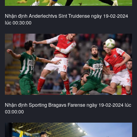
Nhận định Anderlechtvs Sint Truidense ngày 19-02-2024
lúc 00:30:00
Nhận định Sporting Bragavs Farense ngày 19-02-2024 lúc
03:00:00