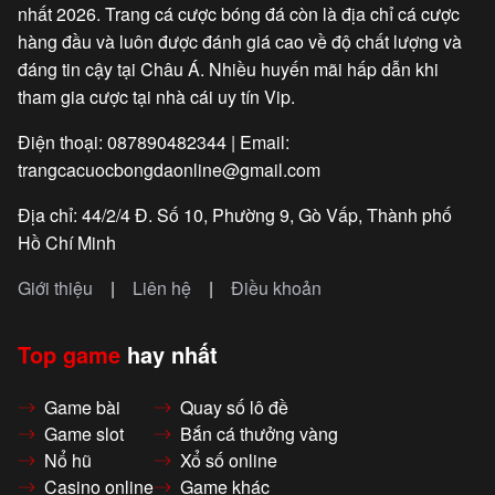
nhất 2026. Trang cá cược bóng đá còn là địa chỉ cá cược
hàng đầu và luôn được đánh giá cao về độ chất lượng và
đáng tin cậy tại Châu Á. Nhiều huyến mãi hấp dẫn khi
tham gia cược tại nhà cái uy tín Vip.
Điện thoại: 087890482344
|
Email:
trangcacuocbongdaonline@gmail.com
Địa chỉ: 44/2/4 Đ. Số 10, Phường 9, Gò Vấp, Thành phố
Hồ Chí Minh
Giới thiệu
|
Liên hệ
|
Điều khoản
Top game
hay nhất
Game bài
Quay số lô đề
Game slot
Bắn cá thưởng vàng
Nổ hũ
Xổ số online
Casino online
Game khác