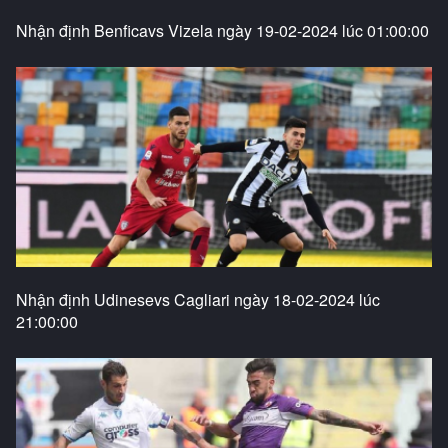
Nhận định Benficavs Vizela ngày 19-02-2024 lúc 01:00:00
Nhận định Udinesevs Cagliari ngày 18-02-2024 lúc
21:00:00