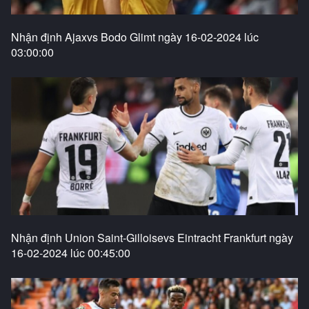
Nhận định Ajaxvs Bodo Glimt ngày 16-02-2024 lúc
03:00:00
Nhận định Union Saint-Gilloisevs Eintracht Frankfurt ngày
16-02-2024 lúc 00:45:00