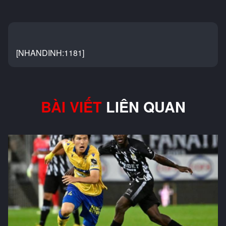
[NHANDINH:1181]
BÀI VIẾT
LIÊN QUAN