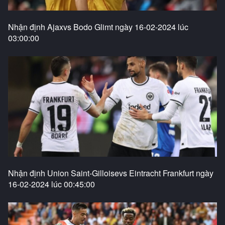
Nhận định Ajaxvs Bodo Glimt ngày 16-02-2024 lúc
03:00:00
Nhận định Union Saint-Gilloisevs Eintracht Frankfurt ngày
16-02-2024 lúc 00:45:00