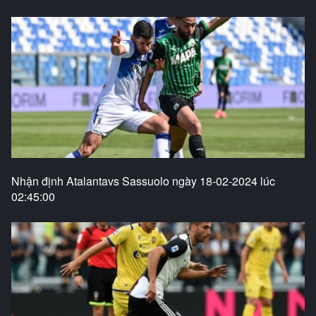
Nhận định Atalantavs Sassuolo ngày 18-02-2024 lúc
02:45:00