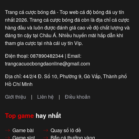
Trang cá cược bóng đá - Top web cá độ bóng đá uy tín
nhất 2026. Trang cá cược bóng đá còn là địa chỉ cá cược
hàng đầu và luôn được đánh giá cao về độ chất lượng và
đáng tin cậy tại Châu Á. Nhiều huyến mãi hấp dẫn khi
tham gia cược tại nhà cái uy tín Vip.
Điện thoại: 087890482344
|
Email:
trangcacuocbongdaonline@gmail.com
Địa chỉ: 44/2/4 Đ. Số 10, Phường 9, Gò Vấp, Thành phố
Hồ Chí Minh
Giới thiệu
|
Liên hệ
|
Điều khoản
Top game
hay nhất
Game bài
Quay số lô đề
Game slot
Bắn cá thưởng vàng