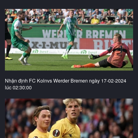
Nhận định FC Kolnvs Werder Bremen ngày 17-02-2024
lúc 02:30:00