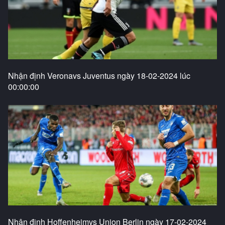
Nhận định Veronavs Juventus ngày 18-02-2024 lúc
00:00:00
Nhận định Hoffenheimvs Union Berlin ngày 17-02-2024