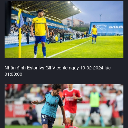
Nhận định Estorilvs Gil Vicente ngày 19-02-2024 lúc
01:00:00