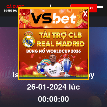
Đăng ký
CƯỢC NGAY
X
Nhận định
Galatasarayvs
Istanbulspor A.S ngày
26-01-2024 lúc
00:00:00