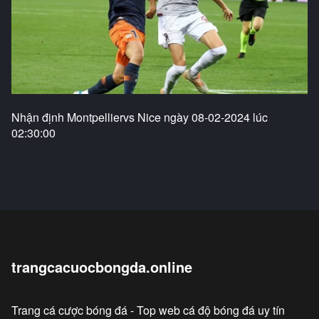
Nhận định Montpelliervs Nice ngày 08-02-2024 lúc
02:30:00
trangcacuocbongda.online
Trang cá cược bóng đá - Top web cá độ bóng đá uy tín