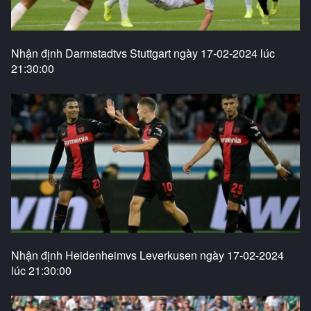
Nhận định Darmstadtvs Stuttgart ngày 17-02-2024 lúc
21:30:00
Nhận định Heidenheimvs Leverkusen ngày 17-02-2024
lúc 21:30:00