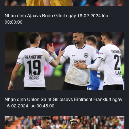
Nhận định Ajaxvs Bodo Glimt ngày 16-02-2024 lúc
03:00:00
Nhận định Union Saint-Gilloisevs Eintracht Frankfurt ngày
16-02-2024 lúc 00:45:00