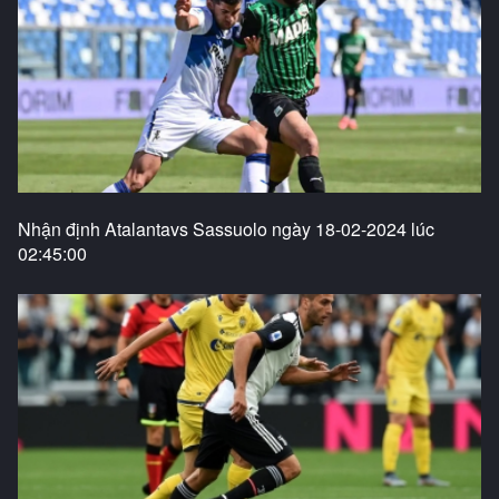
Nhận định Atalantavs Sassuolo ngày 18-02-2024 lúc
02:45:00