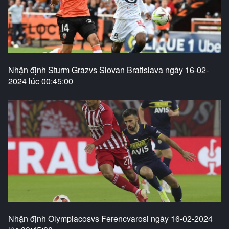
Nhận định Sturm Grazvs Slovan Bratislava ngày 16-02-
2024 lúc 00:45:00
Nhận định Olympiacosvs Ferencvarosi ngày 16-02-2024