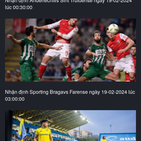
Nhận định Anderlechtvs Sint Truidense ngày 19-02-2024
lúc 00:30:00
Nhận định Sporting Bragavs Farense ngày 19-02-2024 lúc
03:00:00